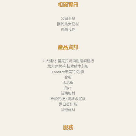
消
相關資訊
息
公司消息
下
關於北大建材
聯絡我們
載
中
產品資訊
心
聯
北大建材-蕾克拉防焰耐磨櫥櫃板
北大建材-科技木紋木芯板
絡
Lamitex奈美特/超膜
合板
我
木芯板
們
角材
結構板材
Search
矽酸鈣板 / 纖維水泥板
進口密迪板
其他建材
服務