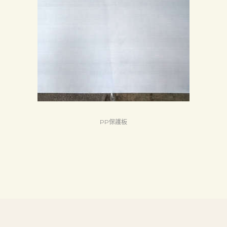
首
頁
產
品
關
於
我
們
PP保護板
品
質
認
証
最
新