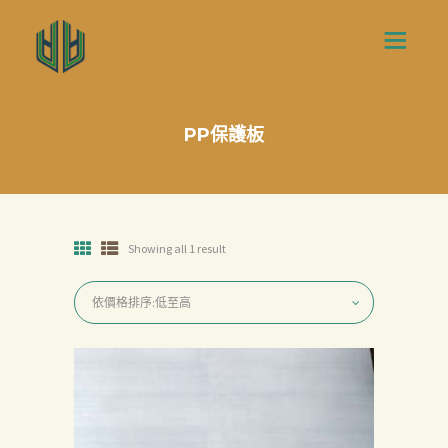
PP保護板
Showing all 1 result