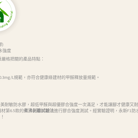
膠)
防水強度
重重嚴格把關的產品特點：
0.3mg/L規範，亦符合健康綠建材的甲醛釋放量規範。
1美耐敏防水膠，超低甲醛與超優膠合強度一次滿足，才能讓腳才健康又
材第6.5款的
煮沸剝離試驗法
進行膠合強度測試。經實驗證明，永新F1防
用！