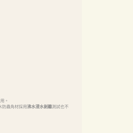
耐用。
水防蟲角材採用
沸水浸水剝離
測試也不