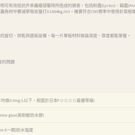
有效抵抗外來蟲蟻侵襲時所造成的損害，包括粉蠹(Lyctus)、竊蠹(Ano
材中賽滅寧吸收量打0.1864kg/m3，確實符合CNS標準中使用針葉樹單板
進的旋切、烘乾與選板設備，每一片單板材料無論濕度、厚度都能掌握。
害的問題
 (平均值0.3mg/L以下，相當於日本F☆☆☆☆最優等級)
amine glue(美耐敏防水膠)
pe I(一類)防水強度