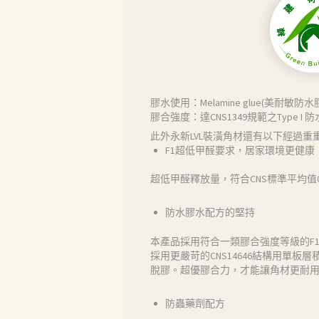
膠水使用：Melamine glue(美耐敏防水
膠合強度：達CNS1349規範之Type I 
此外永新LVL裝潢角材還有以下經過
F1超低甲醛要求，居家環境更健康
超低甲醛釋放量，符合CNS標準平均值
防水膠水配方的堅持
本產品採用符合一類膠合強度等級的F
採用更嚴苛的CNS14646結構用單板層積
脫膠。超優膠合力，才能讓角材更耐
防蟲藥劑配方