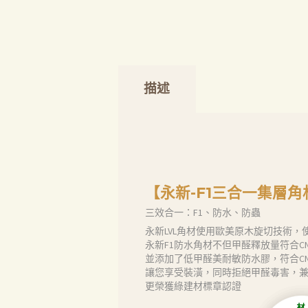
描述
【永新-F1三合一集層角
三效合一：F1、防水、防蟲
永新LVL角材使用歐美原木旋切技術
永新F1防水角材不但甲醛釋放量符合CN
並添加了低甲醛美耐敏防水膠，符合CNS規
讓您享受裝潢，同時拒絕甲醛毒害，
更榮獲綠建材標章認證