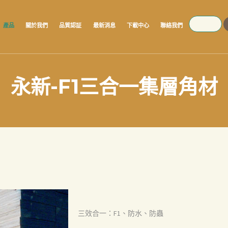
SEARCH
產品
關於我們
品質認証
最新消息
下載中心
聯絡我們
永新-F1三合一集層角材
三效合一：F1、防水、防蟲