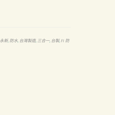
永新
防水
台灣製造
三合一
台製
F1 防
,
,
,
,
,