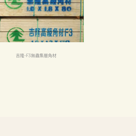
吉隆-F3無蟲集層角材