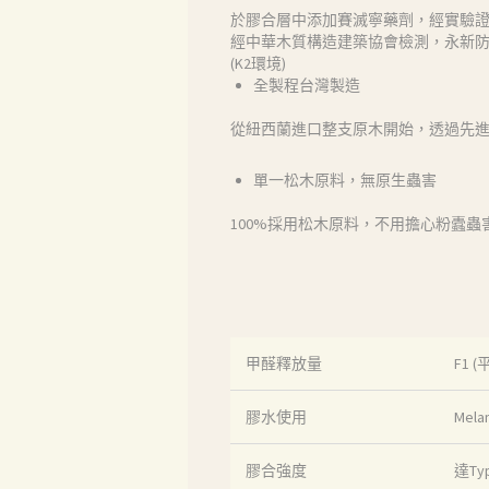
首頁
於膠合層中添加賽滅寧藥劑，經實驗證明可
經中華木質構造建築協會檢測，永新防蟲角
產品
(K2環境)
全製程台灣製造
關於我們
從紐西蘭進口整支原木開始，透過先
品質認証
單一松木原料，無原生蟲害
100%採用松木原料，不用擔心粉蠹蟲
最新消息
下載中心
聯絡我們
甲醛釋放量
F1
Search
膠水使用
Mel
膠合強度
達Ty