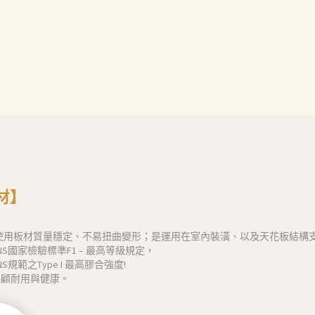
材】
，使用板材質量穩定、不易扭曲變形；是運用在室內裝潢、以及天花板結構
S國家檢驗標準F1 – 最高等級規定，
範之Type I 最高膠合強度!
兼顧耐用與健康。