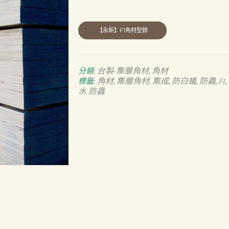
台製-集層角材
角材
分類:
,
角材
集層角材
集成
防白蟻
防蟲
F1
標籤:
,
,
,
,
,
,
水 防蟲