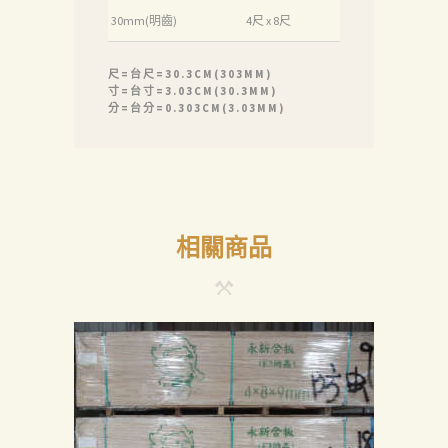
30mm(明齒)
4尺 x 8尺
產
品
尺=台尺=30.3CM(303MM)
關
寸=台寸=3.03CM(30.3MM)
分=台分=0.303CM(3.03MM)
於
我
們
品
相關商品
質
認
証
最
新
消
息