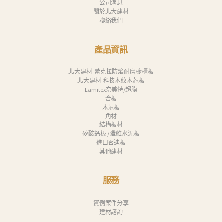
公司消息
關於北大建材
聯絡我們
產品資訊
北大建材-蕾克拉防焰耐磨櫥櫃板
北大建材-科技木紋木芯板
Lamitex奈美特/超膜
合板
木芯板
角材
結構板材
矽酸鈣板 / 纖維水泥板
進口密迪板
其他建材
服務
實例案件分享
建材諮詢