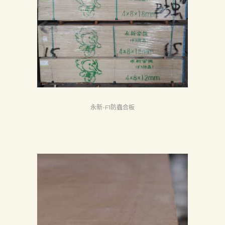
下
載
中
心
聯
絡
我
永新-F1防蟲合板
們
Search