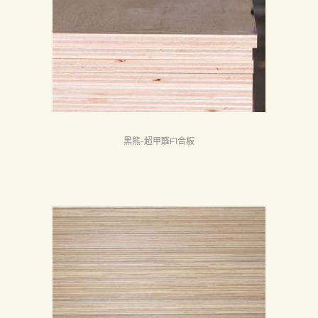
黑熊-超甲醛F1合板