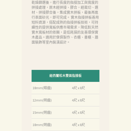
乾燥篩選後，進行長度的指接加工與寬度的
拼接處理，原木經拼接、膠合，經裁切、選
材、拼接膠合後，集成實木拼板，最後再進
行表面砂光，即可完成。 實木指接拼板善用
短料資源，搭配成熟的指接拼板技術，可持
續性的提供寬板供應市場需求，降低對天然
實木寬板材的依賴，是低耗損的友善環保實
木產品。適用於傢俱製作、衣櫃、書櫃、牆
面裝飾等室內裝潢設計。
紐西蘭松木雙面指接板
18mm(暗齒)
4尺 x 8尺
12mm(明齒)
4尺 x 8尺
15mm(明齒)
4尺 x 8尺
首
18mm(明齒)
4尺 x 8尺
頁