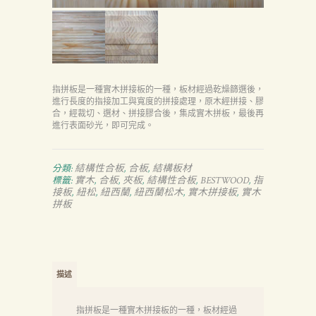
指拼板是一種實木拼接板的一種，板材經過乾燥篩選後，
進行長度的指接加工與寬度的拼接處理，原木經拼接、膠
合，經裁切、選材、拼接膠合後，集成實木拼板，最後再
進行表面砂光，即可完成。
結構性合板
合板
結構板材
分類:
,
,
實木
合板
夾板
結構性合板
BESTWOOD
指
標籤:
,
,
,
,
,
接板
紐松
紐西蘭
紐西蘭松木
實木拼接板
實木
,
,
,
,
,
拼板
描述
指拼板是一種實木拼接板的一種，板材經過