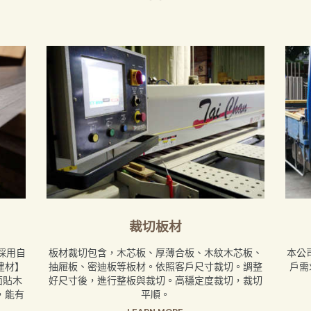
裁切板材
採用自
板材裁切包含，木芯板、厚薄合板、木紋木芯板、
本公
建材】
抽屜板、密迪板等板材。依照客戶尺寸裁切。調整
戶需
面貼木
好尺寸後，進行整板與裁切。高穩定度裁切，裁切
，能有
平順。