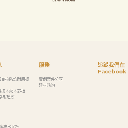
LEARN MORE
訊
服務
追踨我們在
Facebook
蕾克拉防焰耐磨櫥
實例案件分享
建材諮詢
科技木紋木芯板
奈美特/超膜
 纖維水泥板