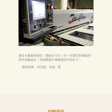
首
頁
產
品
關
於
我
適合大量板材裁切，鉅板尺寸大，可一次裁切多塊板材，
們
其半自動設計，可依照客戶規格裁切不同尺寸。
品
‧ 適用材質：木芯板、合板…等
質
認
証
最
新