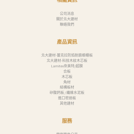
相關資訊
消
息
公司消息
關於北大建材
下
聯絡我們
載
中
產品資訊
心
北大建材-蕾克拉防焰耐磨櫥櫃板
聯
北大建材-科技木紋木芯板
絡
Lamitex奈美特/超膜
合板
我
木芯板
角材
們
結構板材
矽酸鈣板 / 纖維水泥板
Search
進口密迪板
其他建材
服務