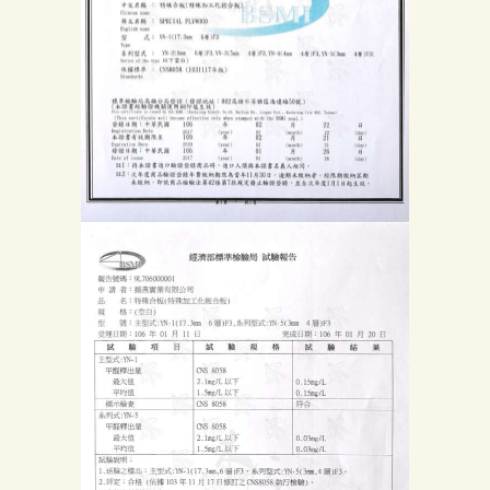
首
頁
產
品