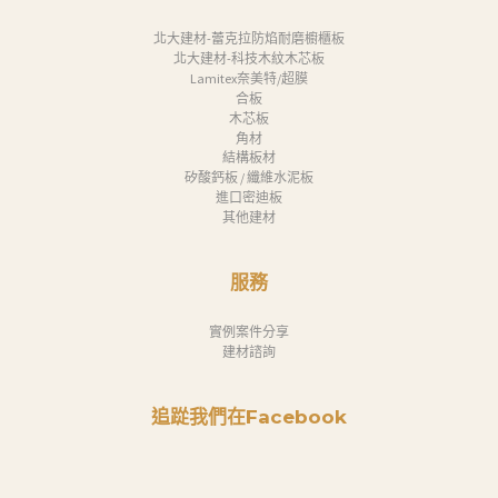
北大建材-蕾克拉防焰耐磨櫥櫃板
北大建材-科技木紋木芯板
Lamitex奈美特/超膜
合板
木芯板
角材
結構板材
矽酸鈣板 / 纖維水泥板
進口密迪板
其他建材
服務
實例案件分享
建材諮詢
追踨我們在Facebook