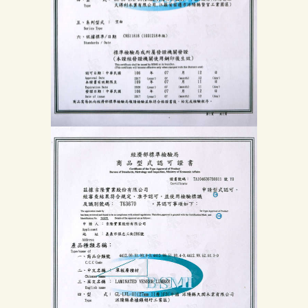
中
心
聯
絡
我
們
Search