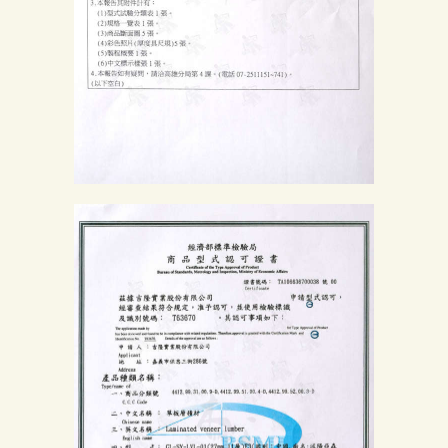
關
於
我
們
品
質
認
証
最
新
消
息
下
載