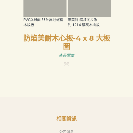
PVC浮雕面 539-高地橄欖
奈美特-精漆同步系
木紋板
列-1214-櫻桃木山紋
防焰美耐木心板-4 x 8 大板
圖
產品圖庫
相關資訊
公司消息