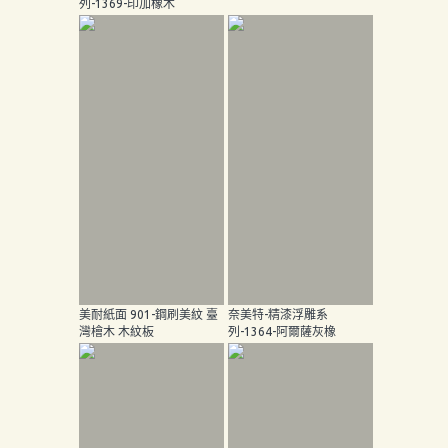
列-1369-印加橡木
頁
產
品
關
於
我
們
品
質
認
美耐紙面 901-鋼刷美紋 臺
奈美特-精漆浮雕系
証
灣檜木 木紋板
列-1364-阿爾薩灰橡
最
新
消