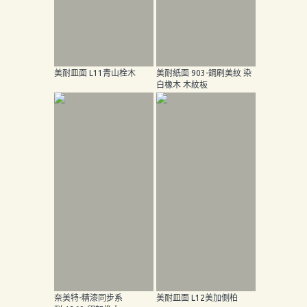
美耐皿面 L11青山栓木
美耐紙面 903-鋼刷美紋 染
白橡木 木紋板
首
奈美特-精漆同步系
美耐皿面 L12美加側柏