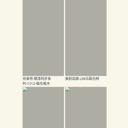
奈美特-精漆同步系
美耐皿面 L08北歐白梣
列-1512-緻灰榆木