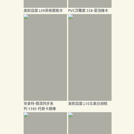
美耐皿面 L09英格蘭榆木
PVC浮雕面 558-雲頂橡木
奈美特-精漆同步系
美耐皿面 L10北美白胡桃
列-1383-托斯卡銀橡