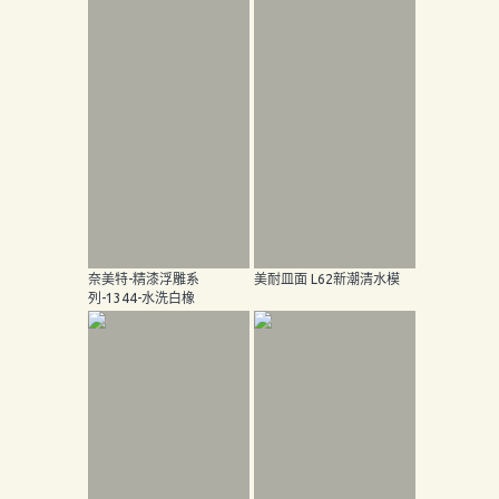
奈美特-精漆浮雕系
美耐皿面 L62新潮清水模
列-1344-水洗白橡