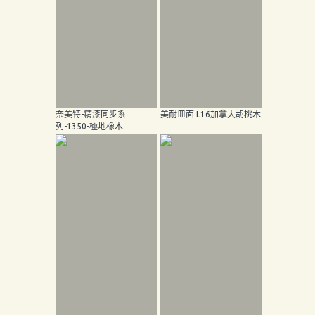
奈美特-精漆同步系
美耐皿面 L16加拿大胡桃木
列-1350-極地橡木