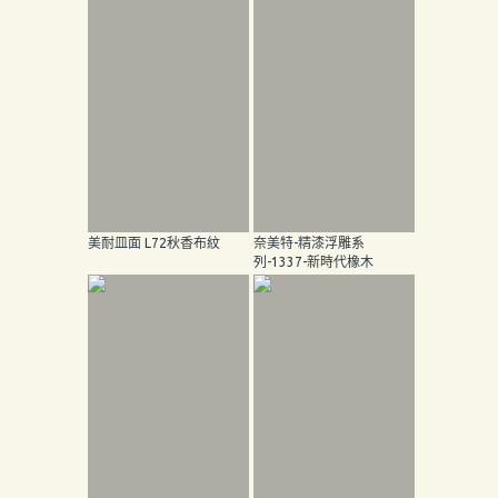
美耐皿面 L72秋香布紋
奈美特-精漆浮雕系
列-1337-新時代橡木