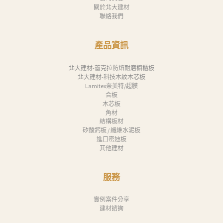
關於北大建材
聯絡我們
產品資訊
北大建材-蕾克拉防焰耐磨櫥櫃板
北大建材-科技木紋木芯板
Lamitex奈美特/超膜
合板
木芯板
角材
結構板材
矽酸鈣板 / 纖維水泥板
進口密迪板
其他建材
服務
實例案件分享
建材諮詢