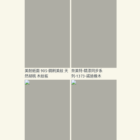
美耐紙面 905-鋼刷美紋 天
奈美特-精漆同步系
然胡桃 木紋板
列-1373-諾迪橡木