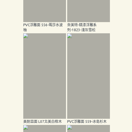
PVC浮雕面 556-瑪莎水波
奈美特-精漆浮雕系
柚
列-1823-淺灰雪松
美耐皿面 L07北美白栓木
PVC浮雕面 559-冰島杉木