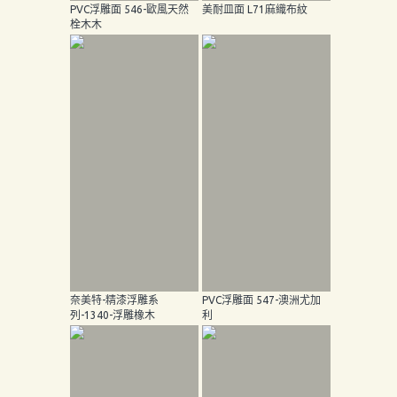
PVC浮雕面 546-歐風天然
美耐皿面 L71麻織布紋
栓木木
奈美特-精漆浮雕系
PVC浮雕面 547-澳洲尤加
列-1340-浮雕橡木
利