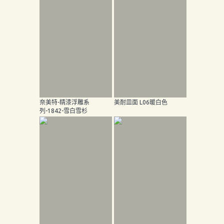
奈美特-精漆浮雕系
美耐皿面 L06暖白色
列-1842-雪白雪杉