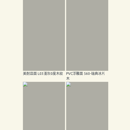
美耐皿面 L03淺灰0度木紋
PVC浮雕面 560-瑞典冰片
木