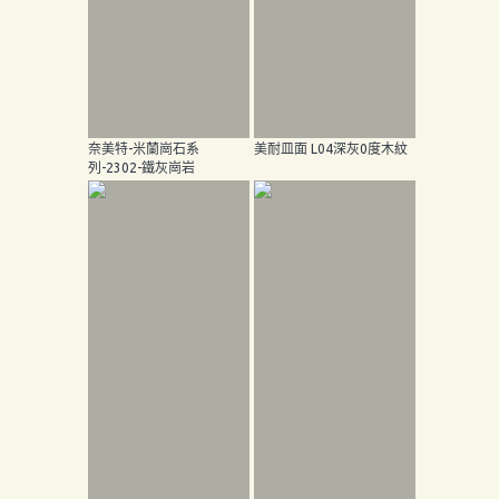
奈美特-米蘭崗石系
美耐皿面 L04深灰0度木紋
列-2302-鐵灰崗岩