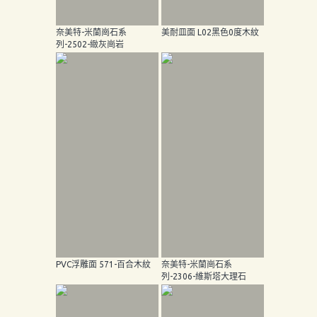
奈美特-米蘭崗石系
美耐皿面 L02黑色0度木紋
列-2502-緻灰崗岩
PVC浮雕面 571-百合木紋
奈美特-米蘭崗石系
列-2306-維斯塔大理石