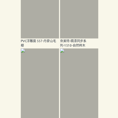
PVC浮雕面 557-丹麥山毛
奈美特-精漆同步系
櫸
列-1510-自然梣木