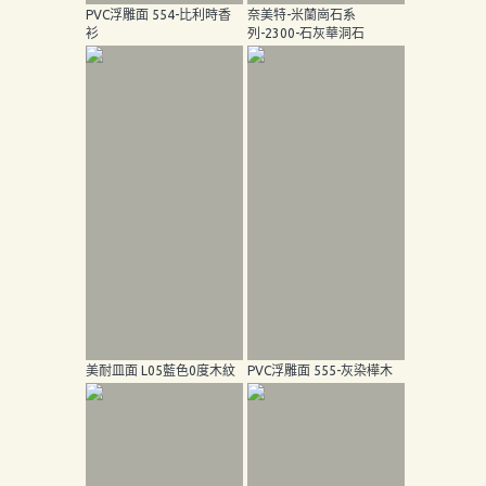
PVC浮雕面 554-比利時香
奈美特-米蘭崗石系
衫
列-2300-石灰華洞石
美耐皿面 L05藍色0度木紋
PVC浮雕面 555-灰染樺木