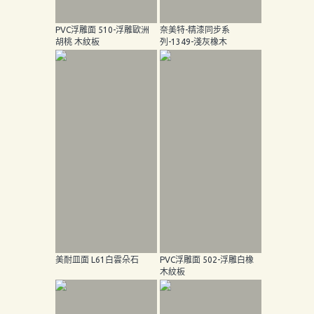
PVC浮雕面 510-浮雕歐洲
奈美特-精漆同步系
胡桃 木紋板
列-1349-淺灰橡木
美耐皿面 L61白雲朵石
PVC浮雕面 502-浮雕白橡
木紋板