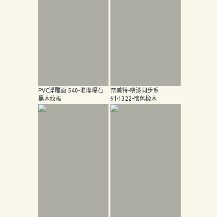
PVC浮雕面 540-璀璨曜石
奈美特-精漆同步系
黑木紋板
列-1322-懷舊橡木