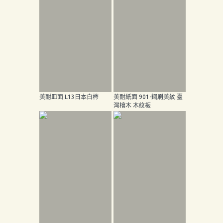
息
下
載
中
心
聯
美耐皿面 L13日本白梣
美耐紙面 901-鋼刷美紋 臺
絡
灣檜木 木紋板
我
們
Search