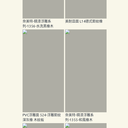
奈美特-精漆浮雕系
美耐皿面 L14德式鉅紋橡
列-1356-水洗黑橡木
PVC浮雕面 524-浮雕鉅紋
奈美特-精漆浮雕系
深灰橡 木紋板
列-1355-和風橡木