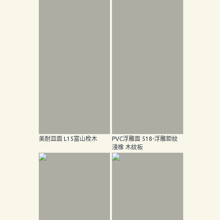
美耐皿面 L15富山栓木
PVC浮雕面 518-浮雕鉅紋
淺橡 木紋板