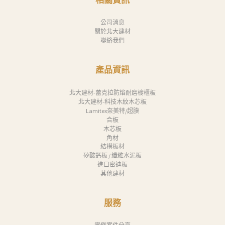
我
公司消息
們
關於北大建材
Search
聯絡我們
產品資訊
北大建材-蕾克拉防焰耐磨櫥櫃板
北大建材-科技木紋木芯板
Lamitex奈美特/超膜
合板
木芯板
角材
結構板材
矽酸鈣板 / 纖維水泥板
進口密迪板
其他建材
服務