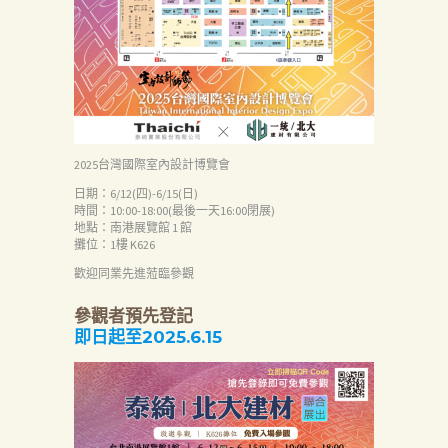
2025台灣國際室內設計博覽會
日期：6/12(四)-6/15(日)
時間：10:00-18:00(最後一天16:00閉展)
首
地點：南港展覽館 1 館
攤位：1樓 K626
頁
歡迎同業先進蒞臨參觀
產
品
參觀者預先登記
即日起至2025.6.15
關
於
我
們