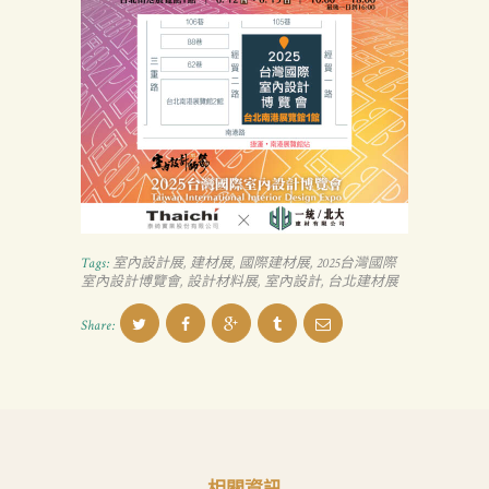
品
質
認
証
最
新
消
Tags:
室內設計展
,
建材展
,
國際建材展
,
2025台灣國際
息
室內設計博覽會
,
設計材料展
,
室內設計
,
台北建材展
下
Share:
載
中
心
聯
絡
相關資訊