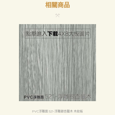
相關商品
首
頁
產
品
關
於
我
們
品
質
認
証
PVC浮雕面 521-浮雕銀杏臘木 木紋板