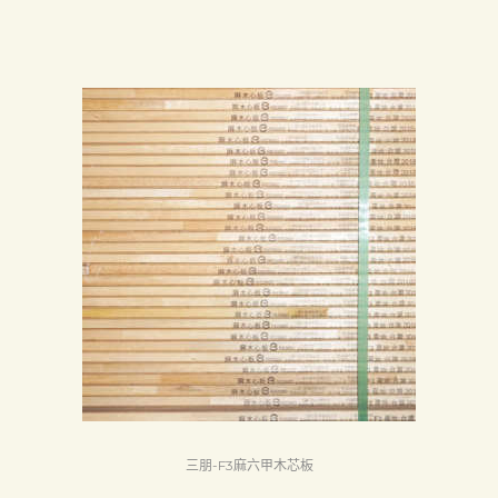
最
新
消
息
下
載
中
心
聯
絡
我
們
Search
三朋-F3麻六甲木芯板