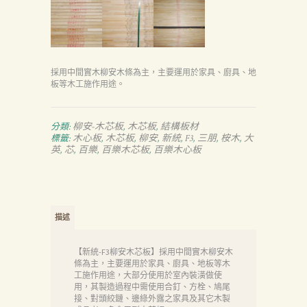
採用中間實木柳安木條為主，主要運用於家具、廚具、地
板等木工施作用途。
柳安-木芯板
木芯板
結構板材
分類:
,
,
木心板
木芯板
柳安
新統
F3
三朋
桉木
大
標籤:
,
,
,
,
,
,
,
英
芯
百樂
百樂木芯板
百樂木心板
,
,
,
,
描述
【新統-F3柳安木芯板】採用中間實木柳安木
條為主，主要運用於家具、廚具、地板等木
工施作用途，大部分使用於室內裝潢做使
用，其製造過程中需使用合釘、方栓、鳩尾
接、對頭絞鏈、邊綠外露之家具及其它木製