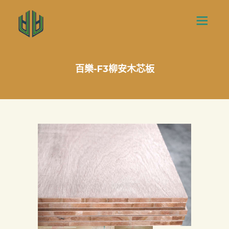
百樂-F3柳安木芯板