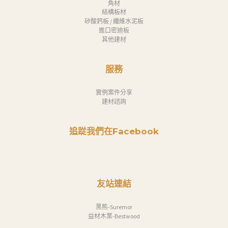
角材
結構板材
矽酸鈣板 / 纖維水泥板
進口密迪板
其他建材
服務
實例案件分享
建材諮詢
追踨我們在Facebook
友站連結
黑熊-Suremor
益材木業-Bestwood