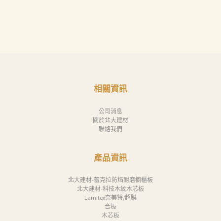
相關資訊
公司消息
關於北大建材
聯絡我們
產品資訊
北大建材-蕾克拉防焰耐磨櫥櫃板
北大建材-科技木紋木芯板
Lamitex奈美特/超膜
合板
木芯板