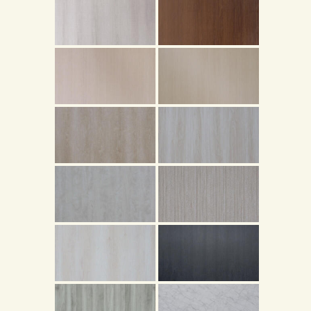
頁
產
品
關
於
我
們
品
質
認
証
最
新
消