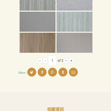
息
下
載
中
心
聯
絡
我
«
‹
of
2
›
»
們
Search
Share:
相關資訊