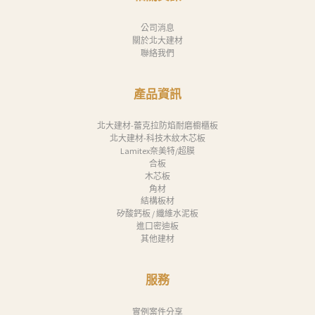
公司消息
關於北大建材
聯絡我們
產品資訊
北大建材-蕾克拉防焰耐磨櫥櫃板
北大建材-科技木紋木芯板
Lamitex奈美特/超膜
合板
木芯板
角材
結構板材
矽酸鈣板 / 纖維水泥板
進口密迪板
其他建材
服務
實例案件分享