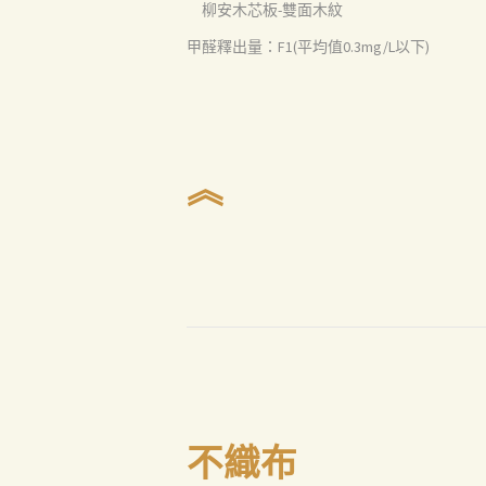
柳安木芯板-雙面木紋
聯絡我們
甲醛釋出量：F1(平均值0.3mg/L以下)
Search
︽
不織布