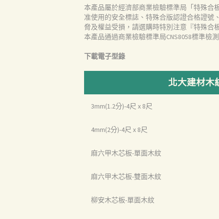
本產品屬於經濟部商業檢驗標準局「特殊合
准使用的安全標誌、特殊合版認證合格證號
脅及權益受損，請選購時特別注意『特殊合
本產品通過商業檢驗標準局CNS8058標準檢
下載電子型錄
首頁
北大建材木紋
產品
3mm(1.2分)-4尺 x 8尺
4mm(2分)-4尺 x 8尺
關於我們
麻六甲木芯板-單面木紋
品質認証
麻六甲木芯板-雙面木紋
最新消息
柳安木芯板-單面木紋
下載中心