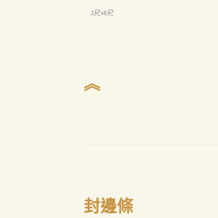
2尺x8尺
︽
封邊條