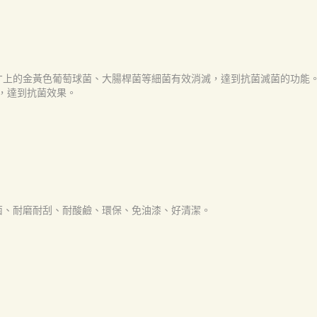
才上的金黃色葡萄球菌、大腸桿菌等細菌有效消滅，達到抗菌滅菌的功能
)檢測，達到抗菌效果。
菌、耐磨耐刮、耐酸鹼、環保、免油漆、好清潔。