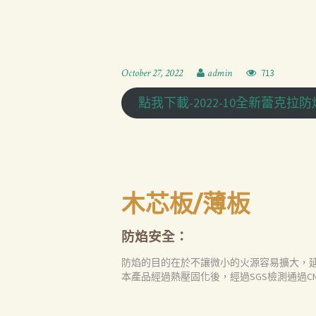
October 27, 2022
admin
713
點我下載-2022-10全新蕾克拉
木芯板/薄板
防焰安全：
防焰的目的在於不讓微小的火源容易擴大，
本產品經過熱壓固化後，經過SGS檢測通過CN