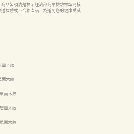
片商品皆須清楚標示經濟部商業檢驗標準局核
未送檢驗或不合格產品，為避免您的健康受威
尺 單面木紋
尺 單面木紋
8尺 單面木紋
8尺 雙面木紋
8尺 單面木紋