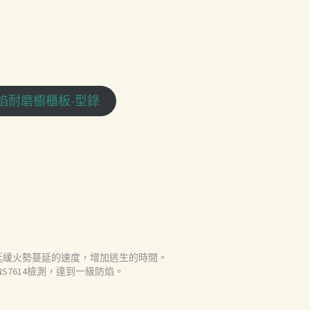
防焰耐磨櫥櫃板-型錄
延緩火勢蔓延的速度，增加逃生的時間。
S7614檢測，達到一級防焰。