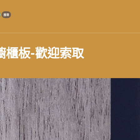
櫥櫃板-歡迎索取