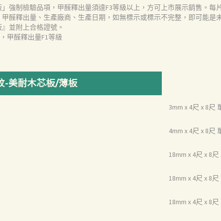
板」強制檢驗品項，甲醛釋出量須達F3等級以上，方可上市展示銷售。每
、甲醛釋出量、生產廠商、生產日期，如無標示或標示不完整，即可能是
板』並附上合格證號。
測，甲醛釋出量F1等級
-美耐木芯板/薄板
3mm x 4尺 x 8
4mm x 4尺 x 8
18mm x 4尺 x 
18mm x 4尺 x 
18mm x 4尺 x 