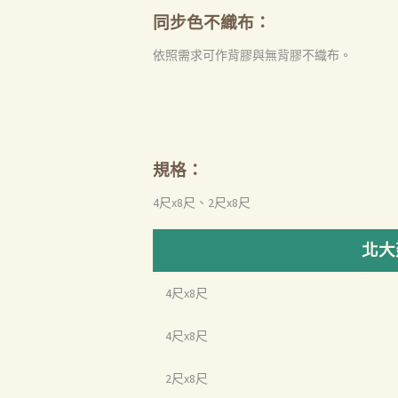
同步色不織布：
依照需求可作背膠與無背膠不織布。
規格：
4尺x8尺、2尺x8尺
北大
4尺x8尺
4尺x8尺
2尺x8尺