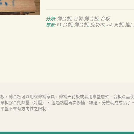
薄合板
台製-薄合板
合板
分類:
,
,
F3
合板
薄合板
旋切木
4x8
夾板
進
標籤:
,
,
,
,
,
,
單板，薄合板可以用來修補家具，修補天花板或者用來墊層架。合板產品
單板膠合劑熱壓（冷壓）， 經過熱壓再次修補，鋸邊，分檢就成成品了
為平整不會有方向性之限制。