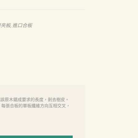
口夾板
進口合板
,
使誒原木鋸成要求的長度，剝去樹皮。
。每張合板的單板纖維方向互相交叉，