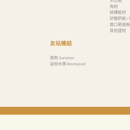
木芯板
角材
結構板材
矽酸鈣板 /
進口密迪板
其他建材
友站連結
黑熊-Suremor
益材木業-Bestwood
網站使用條款
隱私權政策
免責聲明