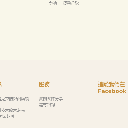
永新-F1防蟲合板
訊
服務
追踨我們在
Facebook
蕾克拉防焰耐磨櫥
實例案件分享
建材諮詢
科技木紋木芯板
奈美特/超膜