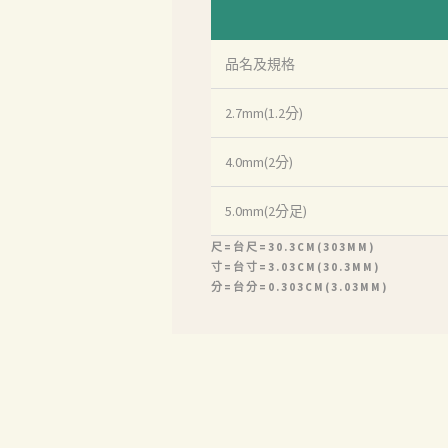
品名及規格
2.7mm(1.2分)
4.0mm(2分)
首頁
5.0mm(2分足)
產品
尺=台尺=30.3CM(303MM)
寸=台寸=3.03CM(30.3MM)
關於我們
分=台分=0.303CM(3.03MM)
品質認証
最新消息
下載中心