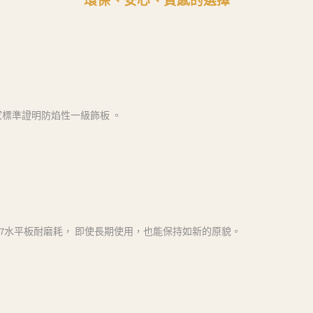
環保、安心、質感的選擇
國家標準證明防焰性一級飾板 。
NS 11367水平板耐磨耗， 即使長期使用，也能保持如新的原貌。