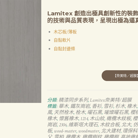
Lamitex 創造出極具創新性的
的技術與品質表現，呈現出極為逼
木芯板/薄板
自黏軟片
自黏封邊條
精漆同步系列
Lamitex奈美特/超膜
分類:
,
華木
鐵灰崗岩
香衫
雪衫
杉木
橡木
標籤:
,
,
,
,
,
風
天然栓木
栓木
曜石黑
璀燦曜石黑
櫻
,
,
,
,
,
橡木
懷舊橡木
1214
木山紋
橄欖木紋板
櫻
,
,
,
,
,
崗岩
2306
維斯塔大理石
木紋合板
北大
仿
,
,
,
,
,
板
wood-master
woodmaster
北大建材
環保科
,
,
,
,
父
雪柏
橄欖木
橄欖樹紋
橄欖樹
高地橄
,
,
,
,
,