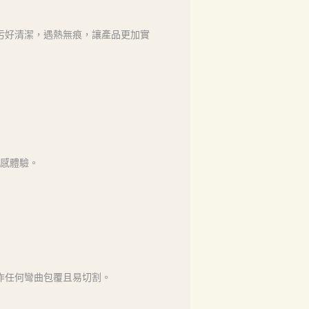
污好清潔，遇熱無痕，讓產品更加實
觸感體驗。
作任何彎曲包覆且易切割。