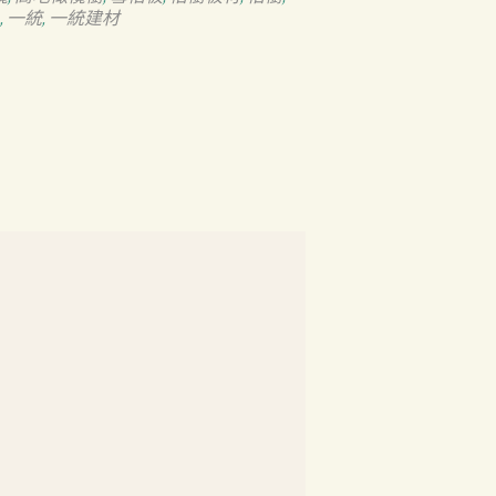
一統
一統建材
,
,