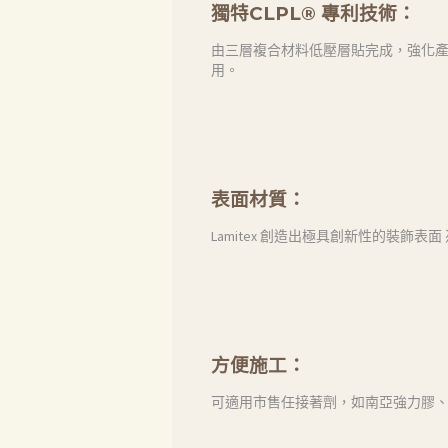
獨特CLPL® 專利技術：
由三層複合材料低壓層貼完成，強化產
用。
首頁
表面材質：
產品
Lamitex 創造出極具創新性的裝
關於我們
品質認証
方便施工：
最新消息
可適用市售任接著劑，如南亞強力膠、
下載中心