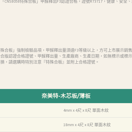
CNS8058特殊合板」甲醛釋出F3認證合格，證號R73717，健康、安
殊合板」強制檢驗品項，甲醛釋出量須達F3等級以上，方可上市展示銷
殊合版認證合格證號、甲醛釋出量、生產廠商、生產日期，如無標示或標
受損，請選購時特別注意『特殊合板』並附上合格證號。
奈美特-木芯板/薄板
4mm x 4尺 x 8尺 單面木紋
18mm x 4尺 x 8尺 單面木紋