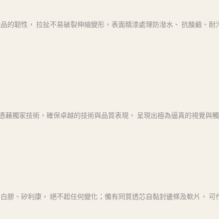
品的韌性， 拉扯不易破裂伸縮變形，表面精漆處理防潑水、 抗酸鹼、耐
飾表面 憑藉獨家技術，確保卓越的技術與品質表現， 呈現出極為逼真的視覺與
白膠、矽利康， 絕不起任何變化；備有同質透芯自黏封邊條及軟片， 可