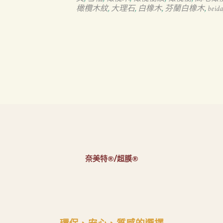
橄欖木紋
大理石
白橡木
芬蘭白橡木
beida
,
,
,
,
奈美特®/超膜®