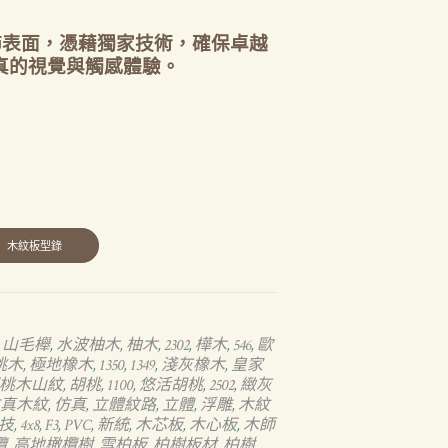
裝飾表面，憑藉獨家技術，確保卓越
真的視覺與觸感體驗。
山毛櫸
水波柚木
柚木
2302
樺木
546
歐
,
,
,
,
,
,
,
桃木
極地橡木
1350
1349
淺灰橡木
皇家
,
,
,
,
,
桃木山紋
胡桃
1100
悠活胡桃
2502
緻灰
,
,
,
,
,
真木紋
仿真
立體紋路
立體
浮雕
木紋
,
,
,
,
,
技
4x8
F3
PVC
新統
木芯板
木心板
木師
,
,
,
,
,
,
,
欖
高地橄欖樹
雪柏板
柏樹板材
柏樹
,
,
,
,
,