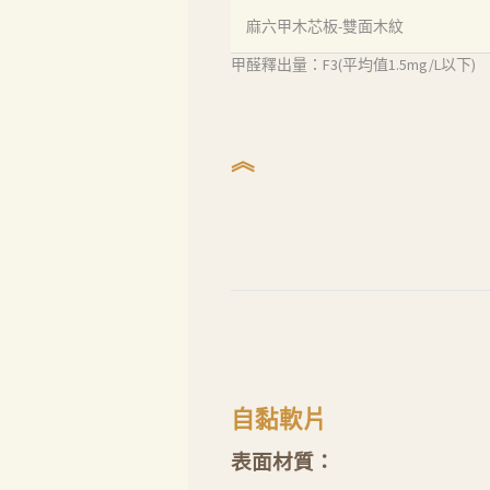
麻六甲木芯板-雙面木紋
甲醛釋出量：F3(平均值1.5mg/L以下)
︽
自黏軟片
表面材質：