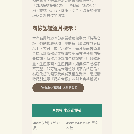
領先業界，通國經濟部商業檢驗標準局
「CNS8058特殊合板」甲醛釋出F3認證合
格，證號R73717，健康、安全、環保的優質
板材是您最佳的選擇。
商檢認證逐片標示：
本產品屬於經濟部商業檢驗標準局「特殊合
板」強制檢驗品項，甲醛釋出量須達F3等級
以上，方可上市展示銷售。每片商品皆須清
楚標示經濟部商業檢驗標準局核准使用的安
全標誌、特殊合版認證合格證號、甲醛釋出
量、生產廠商、生產日期，如無標示或標示
不完整，即可能是未送檢驗或不合格產品，
為避免您的健康受威脅及權益受損，請選購
時特別注意『特殊合板』並附上合格證號。
奈美特-木芯板/薄板
4mm(2分)-4尺 x 8
4mm x 4尺 x 8尺 單面
尺
木紋