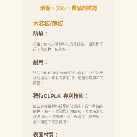
環保、安心、質感的選擇
木芯板/薄板
防焰：
符合CNS 7614薄材料防焰性試驗， 國家標準
證明防焰性一級飾板 。
耐用：
符合CNS 10785Tober耐磨耗和CNS 11367水平
板耐磨耗， 即使長期使用，也能保持如新的
原貌。
獨特CLPL® 專利技術：
由三層複合材料低壓層貼完成，強化產品的
韌性， 拉扯不易破裂伸縮變形，表面精漆處
理防潑水、 抗酸鹼、耐污好清潔，遇熱無
痕，讓產品更加實用。
表面材質：