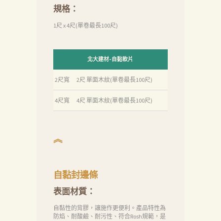
於
規格：
我
1尺 x 4尺(單卷最長100尺)
們
品
北大建材-自黏軟片
質
2尺寬
2尺 單面木紋(單卷最長100尺)
認
証
4尺寬
4尺 單面木紋(單卷最長100尺)
最
新
︽
消
息
自黏封邊條
下
表面材質：
載
中
自黏性的背膠，讓施作更便利。產品特性為
防焰、耐酸鹼、耐污性、符合Rosh規範，是