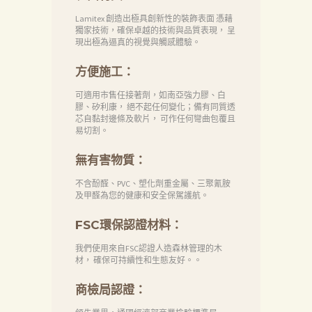
Lamitex 創造出極具創新性的裝飾表面 憑藉
獨家技術，確保卓越的技術與品質表現， 呈
現出極為逼真的視覺與觸感體驗。
方便施工：
可適用市售任接著劑，如南亞強力膠、白
膠、矽利康， 絕不起任何變化；備有同質透
芯自黏封邊條及軟片， 可作任何彎曲包覆且
易切割。
無有害物質：
不含酚醛、PVC、塑化劑重金屬、三聚氰胺
及甲醛為您的健康和安全保駕護航。
FSC環保認證材料：
我們使用來自FSC認證人造森林管理的木
材， 確保可持續性和生態友好。。
商檢局認證：