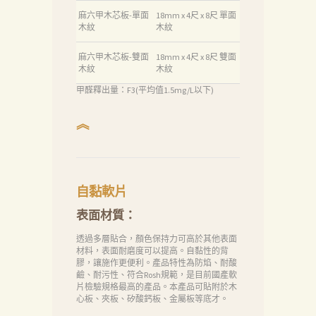
麻六甲木芯板-單面
18mm x 4尺 x 8尺 單面
木紋
木紋
麻六甲木芯板-雙面
18mm x 4尺 x 8尺 雙面
木紋
木紋
甲醛釋出量：F3(平均值1.5mg/L以下)
︽
自黏軟片
首
表面材質：
頁
透過多層貼合，顏色保持力可高於其他表面
材料，表面耐磨度可以提高。自黏性的背
產
膠，讓施作更便利。產品特性為防焰、耐酸
品
鹼、耐污性、符合Rosh規範，是目前國產軟
片檢驗規格最高的產品。本產品可貼附於木
心板、夾板、矽酸鈣板、金屬板等底才。
關