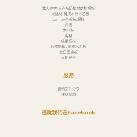
北大建材-蕾克拉防焰耐磨櫥櫃板
北大建材-科技木紋木芯板
Lamitex奈美特/超膜
合板
木芯板
角材
結構板材
矽酸鈣板 / 纖維水泥板
進口密迪板
其他建材
服務
實例案件分享
建材諮詢
追踨我們在Facebook