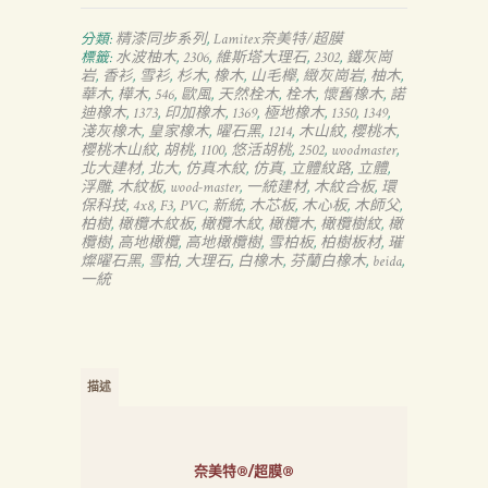
精漆同步系列
Lamitex奈美特/超膜
分類:
,
水波柚木
2306
維斯塔大理石
2302
鐵灰崗
標籤:
,
,
,
,
岩
香衫
雪衫
杉木
橡木
山毛櫸
緻灰崗岩
柚木
,
,
,
,
,
,
,
,
華木
樺木
546
歐風
天然栓木
栓木
懷舊橡木
諾
,
,
,
,
,
,
,
迪橡木
1373
印加橡木
1369
極地橡木
1350
1349
,
,
,
,
,
,
,
淺灰橡木
皇家橡木
曜石黑
1214
木山紋
櫻桃木
,
,
,
,
,
,
櫻桃木山紋
胡桃
1100
悠活胡桃
2502
woodmaster
,
,
,
,
,
,
北大建材
北大
仿真木紋
仿真
立體紋路
立體
,
,
,
,
,
,
浮雕
木紋板
wood-master
一統建材
木紋合板
環
,
,
,
,
,
保科技
4x8
F3
PVC
新統
木芯板
木心板
木師父
,
,
,
,
,
,
,
,
柏樹
橄欖木紋板
橄欖木紋
橄欖木
橄欖樹紋
橄
,
,
,
,
,
欖樹
高地橄欖
高地橄欖樹
雪柏板
柏樹板材
璀
,
,
,
,
,
燦曜石黑
雪柏
大理石
白橡木
芬蘭白橡木
beida
,
,
,
,
,
,
一統
描述
奈美特®/超膜®