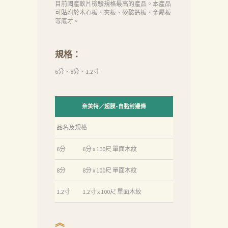
心
目前國產軟片檢驗規格最高的產品。本產品
可貼附於木心板、夾板、矽酸鈣板、金屬板
聯
等底才。
絡
我
規格：
們
6分、8分、1.2寸
Search
奈美特／超膜-自黏封邊條
品名及規格
6分
6分 x 100尺 單面木紋
8分
8分 x 100尺 單面木紋
1.2寸
1.2寸 x 100尺 單面木紋
︽