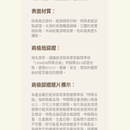
表面材質：
採用南亞原料，經過精密印刷、特殊表面塗
裝處理，光滑的表面觸感細緻，立體的真實
感紋路，木絲紋路清晰如實，色彩逼真歷久
彌新。
商檢局認證：
領先業界，通國經濟部商業檢驗標準局
「CNS8058特殊合板」甲醛釋出F3認證合
格，證號R73717，健康、安全、環保的優質
板材是您最佳的選擇。
商檢認證逐片標示：
本產品屬於經濟部商業檢驗標準局「特殊合
板」強制檢驗品項，甲醛釋出量須達F3等級
以上，方可上市展示銷售。每片商品皆須清
楚標示經濟部商業檢驗標準局核准使用的安
全標誌、特殊合版認證合格證號、甲醛釋出
量、生產廠商、生產日期，如無標示或標示
不完整，即可能是未送檢驗或不合格產品，
為避免您的健康受威脅及權益受損，請選購