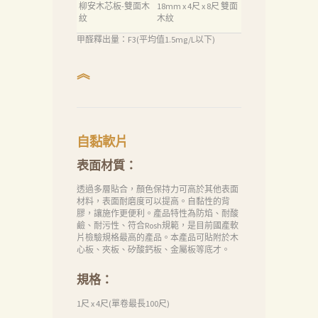
柳安木芯板-雙面木
18mm x 4尺 x 8尺 雙面
紋
木紋
甲醛釋出量：F3(平均值1.5mg/L以下)
︽
自黏軟片
表面材質：
透過多層貼合，顏色保持力可高於其他表面
材料，表面耐磨度可以提高。自黏性的背
膠，讓施作更便利。產品特性為防焰、耐酸
鹼、耐污性、符合Rosh規範，是目前國產軟
片檢驗規格最高的產品。本產品可貼附於木
心板、夾板、矽酸鈣板、金屬板等底才。
規格：
1尺 x 4尺(單卷最長100尺)