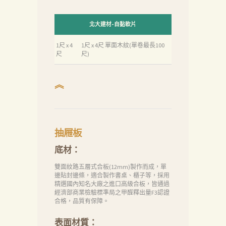
北大建材-自黏軟片
1尺 x 4
1尺 x 4尺 單面木紋(單卷最長100
尺
尺)
︽
抽屜板
底材：
雙面紋路五層式合板(12mm)製作而成，單
邊貼封邊條，適合製作書桌、櫃子等，採用
精選國內知名大廠之進口高級合板，皆通過
經濟部商業檢驗標準局之甲醛釋出量F3認證
合格，品質有保障。
表面材質：