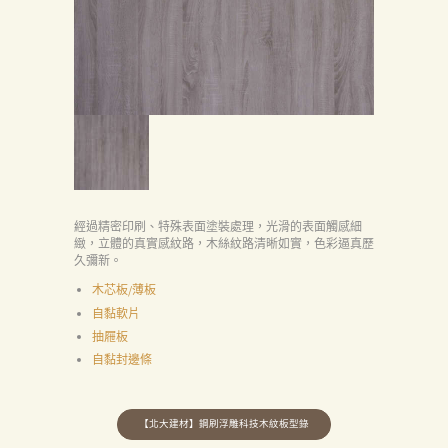
經過精密印刷、特殊表面塗裝處理，光滑的表面觸感細
緻，立體的真實感紋路，木絲紋路清晰如實，色彩逼真歷
久彌新。
木芯板/薄板
自黏軟片
抽屜板
自黏封邊條