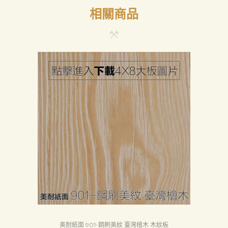
相關商品
美耐紙面 901-鋼刷美紋 臺灣檜木 木紋板