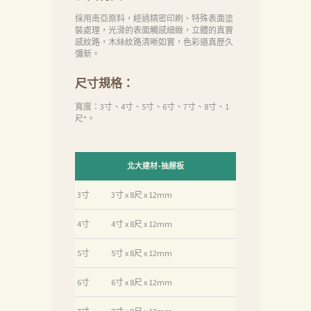
首
採用南亞原料，經過精密印刷、特殊表面塗
頁
裝處理，光滑的表面觸感細緻，立體的真實
感紋路，木絲紋路清晰如實，色彩逼真歷久
產
彌新。
品
尺寸規格：
關
寬度：3寸、4寸、5寸、6寸、7寸、8寸、1
尺*。
於
我
們
北大建材-抽屜板
品
3寸
3寸 x 8尺 x 12mm
質
4寸
4寸 x 8尺 x 12mm
認
証
5寸
5寸 x 8尺 x 12mm
最
6寸
6寸 x 8尺 x 12mm
新