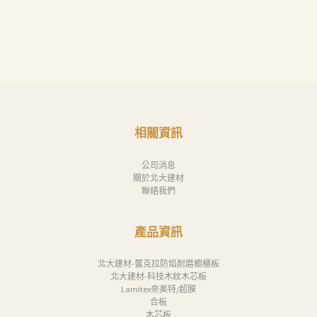
相關資訊
公司消息
關於北大建材
聯絡我們
產品資訊
北大建材-蕾克拉防焰耐磨櫥櫃板
北大建材-科技木紋木芯板
Lamitex奈美特/超膜
合板
木芯板