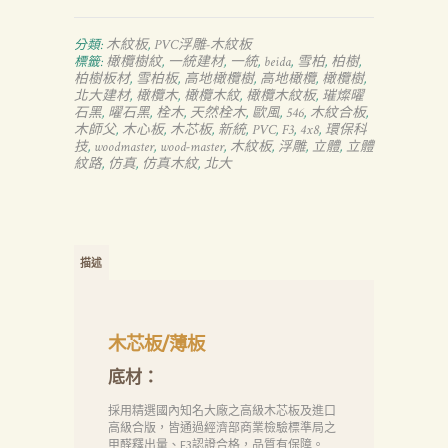
木紋板
PVC浮雕-木紋板
分類:
,
橄欖樹紋
一統建材
一統
beida
雪柏
柏樹
標籤:
,
,
,
,
,
,
柏樹板材
雪柏板
高地橄欖樹
高地橄欖
橄欖樹
,
,
,
,
,
北大建材
橄欖木
橄欖木紋
橄欖木紋板
璀燦曜
,
,
,
,
石黑
曜石黑
栓木
天然栓木
歐風
546
木紋合板
,
,
,
,
,
,
,
木師父
木心板
木芯板
新統
PVC
F3
4x8
環保科
,
,
,
,
,
,
,
技
woodmaster
wood-master
木紋板
浮雕
立體
立體
,
,
,
,
,
,
紋路
仿真
仿真木紋
北大
,
,
,
描述
木芯板/薄板
底材：
採用精選國內知名大廠之高級木芯板及進口
高級合版，皆通過經濟部商業檢驗標準局之
甲醛釋出量、F3認證合格，品質有保障。