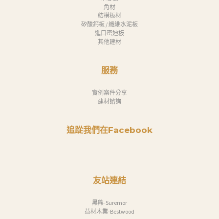
角材
結構板材
矽酸鈣板 / 纖維水泥板
進口密迪板
其他建材
服務
實例案件分享
建材諮詢
追踨我們在Facebook
友站連結
黑熊-Suremor
益材木業-Bestwood