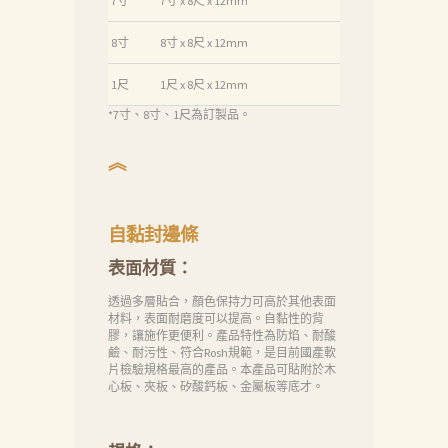
7寸
7寸 x 8尺 x 12mm
消
息
8寸
8寸 x 8尺 x 12mm
下
1尺
1尺 x 8尺 x 12mm
載
*7寸、8寸、1尺為訂製品。
中
︽
心
聯
絡
自黏封邊條
我
表面材質：
們
透過多層貼合，顏色保持力可高於其他表面
材料，表面耐磨度可以提高。自黏性的背
Search
膠，讓施作更便利。產品特性為防焰、耐酸
鹼、耐污性、符合Rosh規範，是目前國產軟
片檢驗規格最高的產品。本產品可貼附於木
心板、夾板、矽酸鈣板、金屬板等底才。