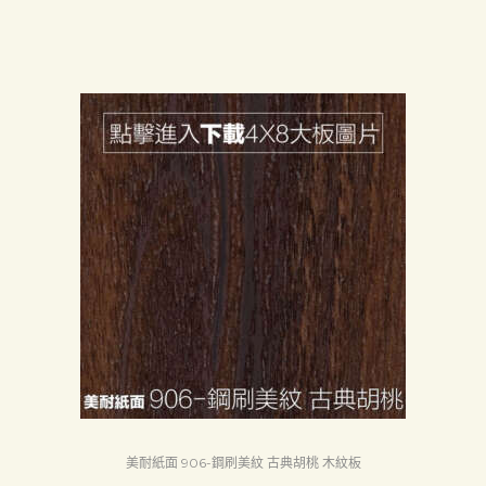
美耐紙面 906-鋼刷美紋 古典胡桃 木紋板