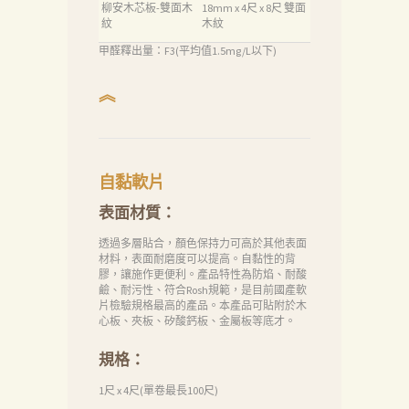
柳安木芯板-雙面木
18mm x 4尺 x 8尺 雙面
紋
木紋
甲醛釋出量：F3(平均值1.5mg/L以下)
︽
自黏軟片
表面材質：
透過多層貼合，顏色保持力可高於其他表面
材料，表面耐磨度可以提高。自黏性的背
膠，讓施作更便利。產品特性為防焰、耐酸
鹼、耐污性、符合Rosh規範，是目前國產軟
片檢驗規格最高的產品。本產品可貼附於木
心板、夾板、矽酸鈣板、金屬板等底才。
規格：
1尺 x 4尺(單卷最長100尺)