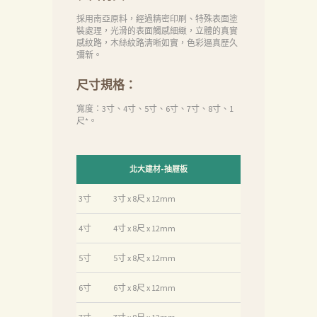
首
採用南亞原料，經過精密印刷、特殊表面塗
頁
裝處理，光滑的表面觸感細緻，立體的真實
感紋路，木絲紋路清晰如實，色彩逼真歷久
產
彌新。
品
尺寸規格：
關
寬度：3寸、4寸、5寸、6寸、7寸、8寸、1
尺*。
於
我
們
北大建材-抽屜板
品
3寸
3寸 x 8尺 x 12mm
質
4寸
4寸 x 8尺 x 12mm
認
証
5寸
5寸 x 8尺 x 12mm
最
6寸
6寸 x 8尺 x 12mm
新