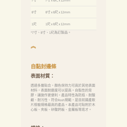
7寸
7寸 x 8尺 x 12mm
消
息
8寸
8寸 x 8尺 x 12mm
下
1尺
1尺 x 8尺 x 12mm
載
*7寸、8寸、1尺為訂製品。
中
︽
心
聯
絡
自黏封邊條
我
表面材質：
們
透過多層貼合，顏色保持力可高於其他表面
材料，表面耐磨度可以提高。自黏性的背
Search
膠，讓施作更便利。產品特性為防焰、耐酸
鹼、耐污性、符合Rosh規範，是目前國產軟
片檢驗規格最高的產品。本產品可貼附於木
心板、夾板、矽酸鈣板、金屬板等底才。