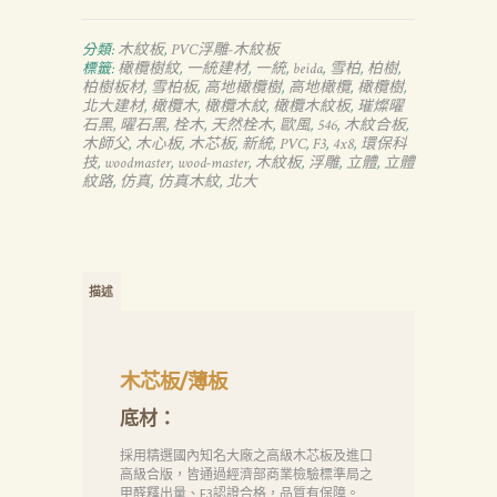
木紋板
PVC浮雕-木紋板
分類:
,
橄欖樹紋
一統建材
一統
beida
雪柏
柏樹
標籤:
,
,
,
,
,
,
柏樹板材
雪柏板
高地橄欖樹
高地橄欖
橄欖樹
,
,
,
,
,
北大建材
橄欖木
橄欖木紋
橄欖木紋板
璀燦曜
,
,
,
,
石黑
曜石黑
栓木
天然栓木
歐風
546
木紋合板
,
,
,
,
,
,
,
木師父
木心板
木芯板
新統
PVC
F3
4x8
環保科
,
,
,
,
,
,
,
技
woodmaster
wood-master
木紋板
浮雕
立體
立體
,
,
,
,
,
,
紋路
仿真
仿真木紋
北大
,
,
,
描述
木芯板/薄板
底材：
採用精選國內知名大廠之高級木芯板及進口
高級合版，皆通過經濟部商業檢驗標準局之
甲醛釋出量、F3認證合格，品質有保障。