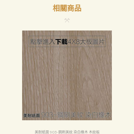
相關商品
美耐紙面 903-鋼刷美紋 染白橡木 木紋板