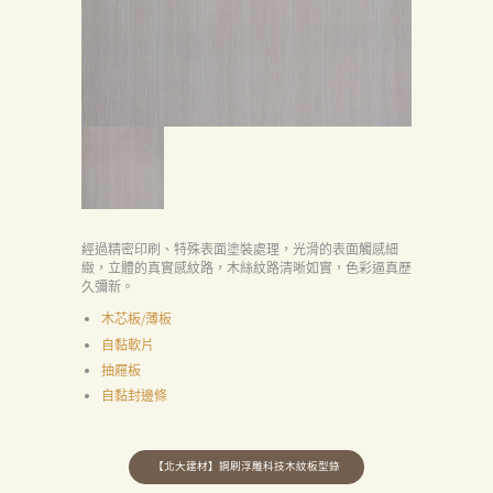
經過精密印刷、特殊表面塗裝處理，光滑的表面觸感細
緻，立體的真實感紋路，木絲紋路清晰如實，色彩逼真歷
久彌新。
木芯板/薄板
自黏軟片
抽屜板
自黏封邊條