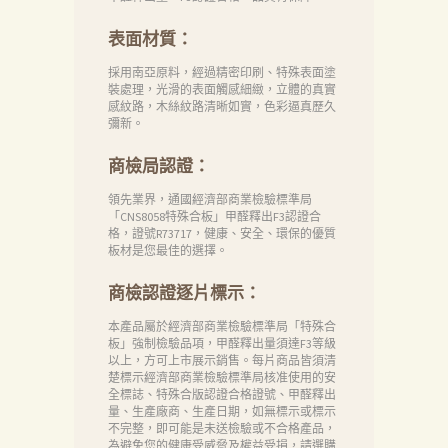
表面材質：
採用南亞原料，經過精密印刷、特殊表面塗
裝處理，光滑的表面觸感細緻，立體的真實
感紋路，木絲紋路清晰如實，色彩逼真歷久
彌新。
商檢局認證：
領先業界，通國經濟部商業檢驗標準局
「CNS8058特殊合板」甲醛釋出F3認證合
格，證號R73717，健康、安全、環保的優質
板材是您最佳的選擇。
商檢認證逐片標示：
本產品屬於經濟部商業檢驗標準局「特殊合
板」強制檢驗品項，甲醛釋出量須達F3等級
以上，方可上市展示銷售。每片商品皆須清
楚標示經濟部商業檢驗標準局核准使用的安
全標誌、特殊合版認證合格證號、甲醛釋出
量、生產廠商、生產日期，如無標示或標示
不完整，即可能是未送檢驗或不合格產品，
為避免您的健康受威脅及權益受損，請選購