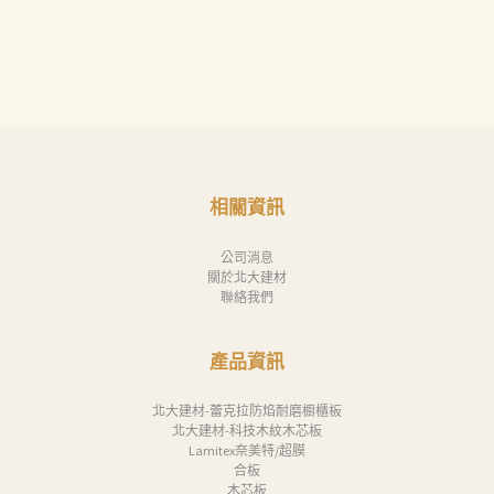
相關資訊
公司消息
關於北大建材
聯絡我們
產品資訊
北大建材-蕾克拉防焰耐磨櫥櫃板
北大建材-科技木紋木芯板
Lamitex奈美特/超膜
合板
木芯板