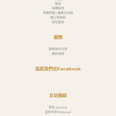
角材
結構板材
矽酸鈣板 / 纖維水泥板
進口密迪板
其他建材
服務
實例案件分享
建材諮詢
追踨我們在Facebook
友站連結
黑熊-Suremor
益材木業-Bestwood