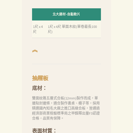
北大建材-自黏軟片
1尺 x 4
1尺 x 4尺 單面木紋(單卷最長100
尺
尺)
︽
抽屜板
底材：
雙面紋路五層式合板(12mm)製作而成，單
邊貼封邊條，適合製作書桌、櫃子等，採用
精選國內知名大廠之進口高級合板，皆通過
經濟部商業檢驗標準局之甲醛釋出量F3認證
合格，品質有保障。
表面材質：