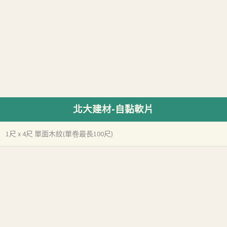
北大建材-自黏軟片
1尺 x 4尺 單面木紋(單卷最長100尺)