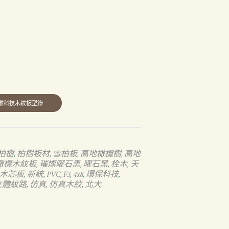
柏樹
柏樹板材
雪柏板
高地橄欖樹
高地
,
,
,
,
橄欖木紋板
璀燦曜石黑
曜石黑
栓木
天
,
,
,
,
木芯板
新統
PVC
F3
4x8
環保科技
,
,
,
,
,
,
立體紋路
仿真
仿真木紋
北大
,
,
,