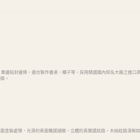
而成，單邊貼封邊條，適合製作書桌、櫃子等，採用精選國內知名大廠之進口
保障。
表面塗裝處理，光滑的表面觸感細緻，立體的真實感紋路，木絲紋路清晰