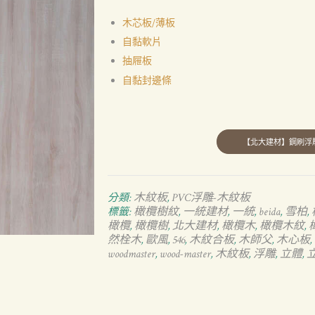
木芯板/薄板
自黏軟片
抽屜板
自黏封邊條
木紋板
PVC浮雕-木紋板
分類:
,
橄欖樹紋
一統建材
一統
beida
雪柏
標籤:
,
,
,
,
,
橄欖
橄欖樹
北大建材
橄欖木
橄欖木紋
,
,
,
,
,
然栓木
歐風
546
木紋合板
木師父
木心板
,
,
,
,
,
,
woodmaster
wood-master
木紋板
浮雕
立體
,
,
,
,
,