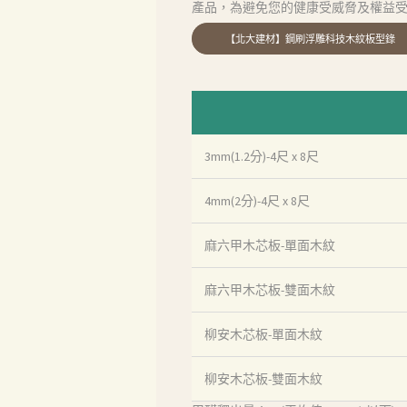
產品，為避免您的健康受威脅及權益
首頁
3mm(1.2分)-4尺 x 8尺
產品
4mm(2分)-4尺 x 8尺
關於我們
麻六甲木芯板-單面木紋
品質認証
麻六甲木芯板-雙面木紋
最新消息
柳安木芯板-單面木紋
下載中心
柳安木芯板-雙面木紋