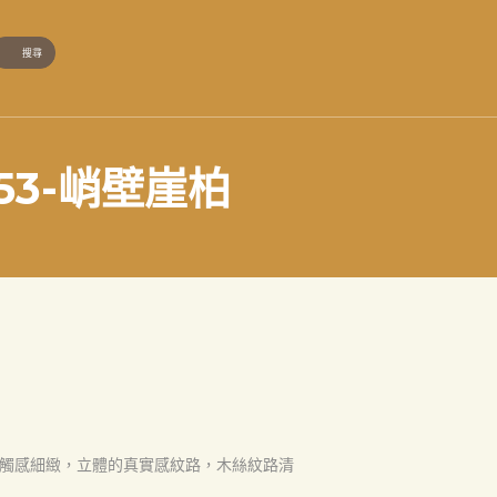
53-峭壁崖柏
觸感細緻，立體的真實感紋路，木絲紋路清