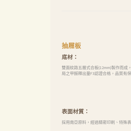
抽屜板
底材：
雙面紋路五層式合板(12mm)製作
局之甲醛釋出量F3認證合格，品質有
表面材質：
採用南亞原料，經過精密印刷、特殊