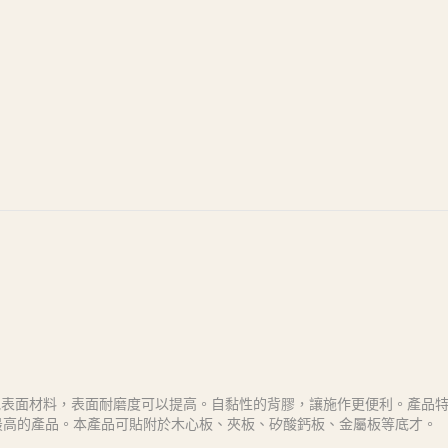
他表面材料，表面耐磨度可以提高。自黏性的背膠，讓施作更便利。產品
格最高的產品。本產品可貼附於木心板、夾板、矽酸鈣板、金屬板等底才。