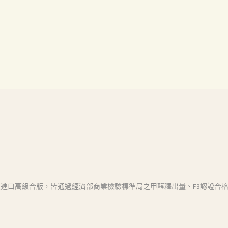
進口高級合版，皆通過經濟部商業檢驗標準局之甲醛釋出量、F3認證合