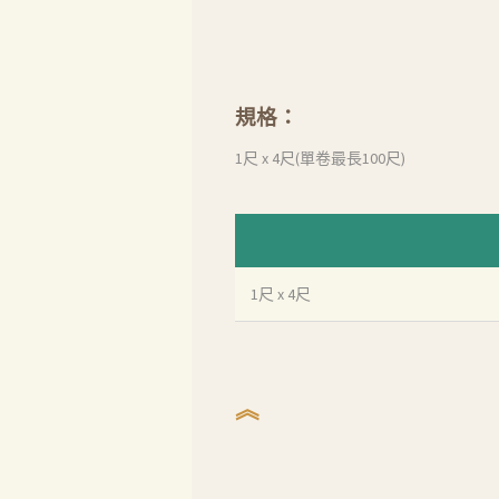
規格：
1尺 x 4尺(單卷最長100尺)
1尺 x 4尺
︽