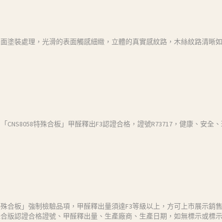
表面塗裝處理，光滑的表面觸感細緻，立體的真實感紋路，木絲紋路清晰
CNS8058特殊合板」甲醛釋出F3認證合格，證號R73717，健康、安
殊合板」強制檢驗品項，甲醛釋出量須達F3等級以上，方可上市展示銷
殊合版認證合格證號、甲醛釋出量、生產廠商、生產日期，如無標示或標