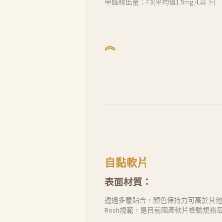
甲醛釋出量：F3(平均值1.5mg/L以下)
聯絡我們
Search
︽
自黏軟片
表面材質：
透過多層貼合，顏色保持力可高於其
Rosh規範，是目前國產軟片檢驗規