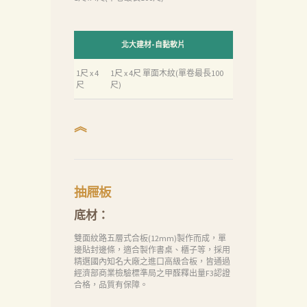
北大建材-自黏軟片
1尺 x 4
1尺 x 4尺 單面木紋(單卷最長100
尺
尺)
︽
抽屜板
底材：
雙面紋路五層式合板(12mm)製作而成，單
邊貼封邊條，適合製作書桌、櫃子等，採用
精選國內知名大廠之進口高級合板，皆通過
經濟部商業檢驗標準局之甲醛釋出量F3認證
合格，品質有保障。