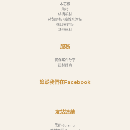
木芯板
角材
結構板材
矽酸鈣板 / 纖維水泥板
進口密迪板
其他建材
服務
實例案件分享
建材諮詢
追踨我們在Facebook
友站連結
黑熊-Suremor