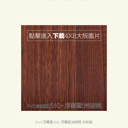
PVC浮雕面 510-浮雕歐洲胡桃 木紋板