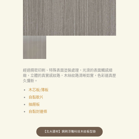
經過精密印刷、特殊表面塗裝處理，光滑的表面觸感細
緻，立體的真實感紋路，木絲紋路清晰如實，色彩逼真歷
久彌新。
木芯板/薄板
自黏軟片
抽屜板
自黏封邊條