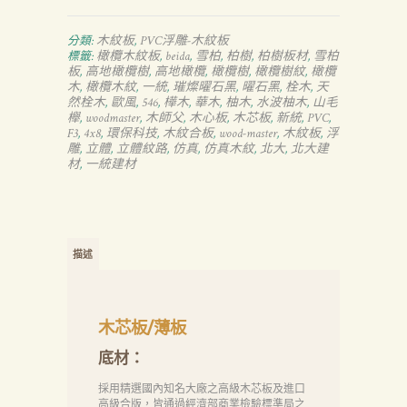
木紋板
PVC浮雕-木紋板
分類:
,
橄欖木紋板
beida
雪柏
柏樹
柏樹板材
雪柏
標籤:
,
,
,
,
,
板
高地橄欖樹
高地橄欖
橄欖樹
橄欖樹紋
橄欖
,
,
,
,
,
木
橄欖木紋
一統
璀燦曜石黑
曜石黑
栓木
天
,
,
,
,
,
,
然栓木
歐風
546
樺木
華木
柚木
水波柚木
山毛
,
,
,
,
,
,
,
櫸
woodmaster
木師父
木心板
木芯板
新統
PVC
,
,
,
,
,
,
,
F3
4x8
環保科技
木紋合板
wood-master
木紋板
浮
,
,
,
,
,
,
雕
立體
立體紋路
仿真
仿真木紋
北大
北大建
,
,
,
,
,
,
材
一統建材
,
描述
木芯板/薄板
底材：
採用精選國內知名大廠之高級木芯板及進口
高級合版，皆通過經濟部商業檢驗標準局之