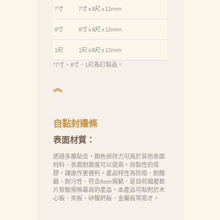
消
7寸
7寸 x 8尺 x 12mm
息
8寸
8寸 x 8尺 x 12mm
下
1尺
1尺 x 8尺 x 12mm
載
*7寸、8寸、1尺為訂製品。
中
心
︽
聯
絡
自黏封邊條
我
表面材質：
們
透過多層貼合，顏色保持力可高於其他表面
Search
材料，表面耐磨度可以提高。自黏性的背
膠，讓施作更便利。產品特性為防焰、耐酸
鹼、耐污性、符合Rosh規範，是目前國產軟
片檢驗規格最高的產品。本產品可貼附於木
心板、夾板、矽酸鈣板、金屬板等底才。