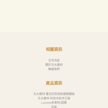
相關資訊
公司消息
關於北大建材
聯絡我們
產品資訊
北大建材-蕾克拉防焰耐磨櫥櫃板
北大建材-科技木紋木芯板
Lamitex奈美特/超膜
合板