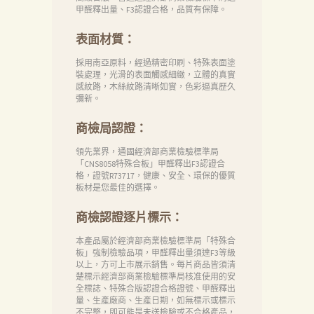
甲醛釋出量、F3認證合格，品質有保障。
表面材質：
採用南亞原料，經過精密印刷、特殊表面塗
裝處理，光滑的表面觸感細緻，立體的真實
感紋路，木絲紋路清晰如實，色彩逼真歷久
彌新。
商檢局認證：
領先業界，通國經濟部商業檢驗標準局
「CNS8058特殊合板」甲醛釋出F3認證合
格，證號R73717，健康、安全、環保的優質
板材是您最佳的選擇。
商檢認證逐片標示：
本產品屬於經濟部商業檢驗標準局「特殊合
板」強制檢驗品項，甲醛釋出量須達F3等級
以上，方可上市展示銷售。每片商品皆須清
楚標示經濟部商業檢驗標準局核准使用的安
全標誌、特殊合版認證合格證號、甲醛釋出
量、生產廠商、生產日期，如無標示或標示
不完整，即可能是未送檢驗或不合格產品，