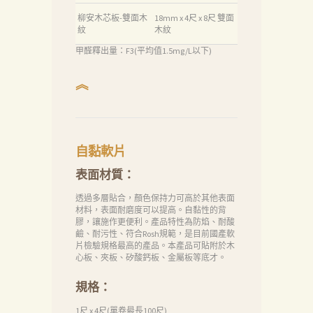
柳安木芯板-雙面木
18mm x 4尺 x 8尺 雙面
紋
木紋
甲醛釋出量：F3(平均值1.5mg/L以下)
︽
自黏軟片
表面材質：
透過多層貼合，顏色保持力可高於其他表面
材料，表面耐磨度可以提高。自黏性的背
膠，讓施作更便利。產品特性為防焰、耐酸
鹼、耐污性、符合Rosh規範，是目前國產軟
片檢驗規格最高的產品。本產品可貼附於木
心板、夾板、矽酸鈣板、金屬板等底才。
規格：
1尺 x 4尺(單卷最長100尺)