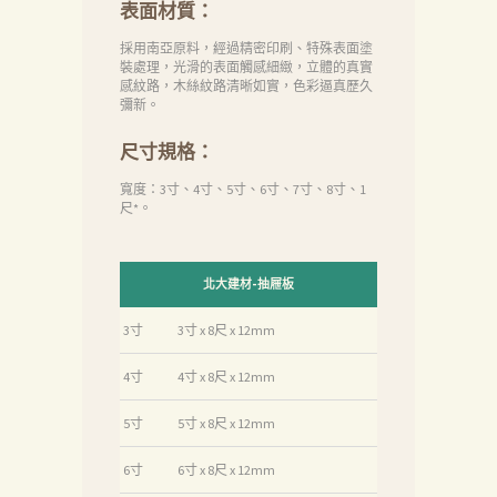
表面材質：
首
採用南亞原料，經過精密印刷、特殊表面塗
頁
裝處理，光滑的表面觸感細緻，立體的真實
感紋路，木絲紋路清晰如實，色彩逼真歷久
產
彌新。
品
尺寸規格：
關
寬度：3寸、4寸、5寸、6寸、7寸、8寸、1
於
尺*。
我
們
北大建材-抽屜板
品
3寸
3寸 x 8尺 x 12mm
質
認
4寸
4寸 x 8尺 x 12mm
証
5寸
5寸 x 8尺 x 12mm
最
6寸
6寸 x 8尺 x 12mm
新