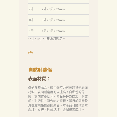
消
7寸
7寸 x 8尺 x 12mm
息
8寸
8寸 x 8尺 x 12mm
下
1尺
1尺 x 8尺 x 12mm
載
*7寸、8寸、1尺為訂製品。
中
心
︽
聯
絡
自黏封邊條
我
表面材質：
們
透過多層貼合，顏色保持力可高於其他表面
Search
材料，表面耐磨度可以提高。自黏性的背
膠，讓施作更便利。產品特性為防焰、耐酸
鹼、耐污性、符合Rosh規範，是目前國產軟
片檢驗規格最高的產品。本產品可貼附於木
心板、夾板、矽酸鈣板、金屬板等底才。