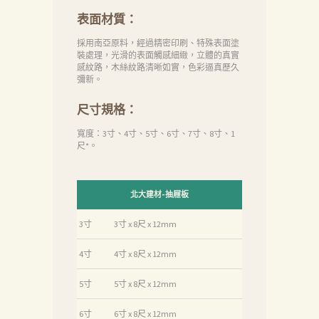
表面材質：
首
頁
採用南亞原料，經過精密印刷、特殊表面塗
裝處理，光滑的表面觸感細緻，立體的真實
產
感紋路，木絲紋路清晰如實，色彩逼真歷久
彌新。
品
尺寸規格：
關
寬度：3寸、4寸、5寸、6寸、7寸、8寸、1
於
尺*。
我
們
北大建材-抽屜板
品
3寸
3寸 x 8尺 x 12mm
質
認
4寸
4寸 x 8尺 x 12mm
証
5寸
5寸 x 8尺 x 12mm
最
6寸
6寸 x 8尺 x 12mm
新