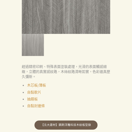
經過精密印刷、特殊表面塗裝處理，光滑的表面觸感細
緻，立體的真實感紋路，木絲紋路清晰如實，色彩逼真歷
久彌新。
木芯板/薄板
自黏軟片
抽屜板
自黏封邊條