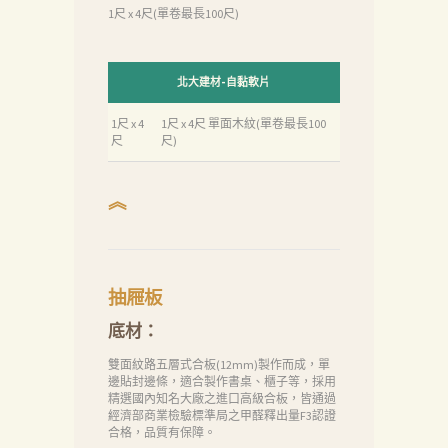
1尺 x 4尺(單卷最長100尺)
北大建材-自黏軟片
1尺 x 4
1尺 x 4尺 單面木紋(單卷最長100
尺
尺)
︽
抽屜板
底材：
雙面紋路五層式合板(12mm)製作而成，單
邊貼封邊條，適合製作書桌、櫃子等，採用
精選國內知名大廠之進口高級合板，皆通過
經濟部商業檢驗標準局之甲醛釋出量F3認證
合格，品質有保障。