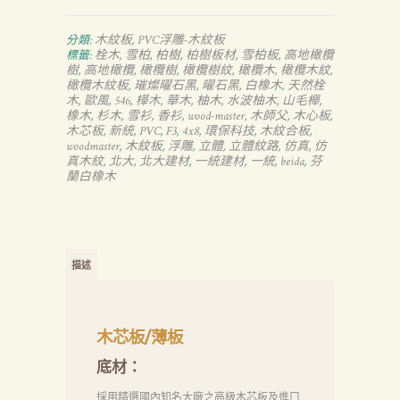
木紋板
PVC浮雕-木紋板
分類:
,
栓木
雪柏
柏樹
柏樹板材
雪柏板
高地橄欖
標籤:
,
,
,
,
,
樹
高地橄欖
橄欖樹
橄欖樹紋
橄欖木
橄欖木紋
,
,
,
,
,
,
橄欖木紋板
璀燦曜石黑
曜石黑
白橡木
天然栓
,
,
,
,
木
歐風
546
樺木
華木
柚木
水波柚木
山毛櫸
,
,
,
,
,
,
,
,
橡木
杉木
雪衫
香衫
wood-master
木師父
木心板
,
,
,
,
,
,
,
木芯板
新統
PVC
F3
4x8
環保科技
木紋合板
,
,
,
,
,
,
,
woodmaster
木紋板
浮雕
立體
立體紋路
仿真
仿
,
,
,
,
,
,
真木紋
北大
北大建材
一統建材
一統
beida
芬
,
,
,
,
,
,
蘭白橡木
描述
木芯板/薄板
底材：
採用精選國內知名大廠之高級木芯板及進口