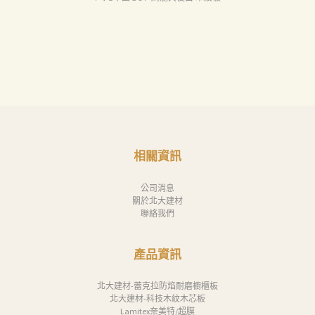
相關資訊
公司消息
關於北大建材
聯絡我們
產品資訊
北大建材-蕾克拉防焰耐磨櫥櫃板
北大建材-科技木紋木芯板
Lamitex奈美特/超膜