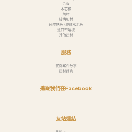
合板
木芯板
角材
結構板材
矽酸鈣板 / 纖維水泥板
進口密迪板
其他建材
服務
實例案件分享
建材諮詢
追踨我們在Facebook
友站連結