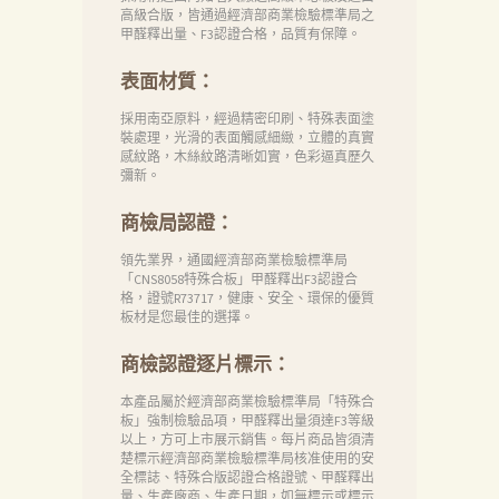
高級合版，皆通過經濟部商業檢驗標準局之
甲醛釋出量、F3認證合格，品質有保障。
表面材質：
採用南亞原料，經過精密印刷、特殊表面塗
裝處理，光滑的表面觸感細緻，立體的真實
感紋路，木絲紋路清晰如實，色彩逼真歷久
彌新。
商檢局認證：
領先業界，通國經濟部商業檢驗標準局
「CNS8058特殊合板」甲醛釋出F3認證合
格，證號R73717，健康、安全、環保的優質
板材是您最佳的選擇。
商檢認證逐片標示：
本產品屬於經濟部商業檢驗標準局「特殊合
板」強制檢驗品項，甲醛釋出量須達F3等級
以上，方可上市展示銷售。每片商品皆須清
楚標示經濟部商業檢驗標準局核准使用的安
全標誌、特殊合版認證合格證號、甲醛釋出
量、生產廠商、生產日期，如無標示或標示