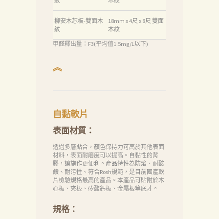
紋
木紋
柳安木芯板-雙面木
18mm x 4尺 x 8尺 雙面
紋
木紋
甲醛釋出量：F3(平均值1.5mg/L以下)
︽
自黏軟片
表面材質：
透過多層貼合，顏色保持力可高於其他表面
材料，表面耐磨度可以提高。自黏性的背
膠，讓施作更便利。產品特性為防焰、耐酸
鹼、耐污性、符合Rosh規範，是目前國產軟
片檢驗規格最高的產品。本產品可貼附於木
心板、夾板、矽酸鈣板、金屬板等底才。
規格：