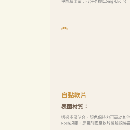
甲醛釋出量：F3(平均值1.5mg/L以下)
聯絡我們
Search
︽
自黏軟片
表面材質：
透過多層貼合，顏色保持力可高於其
Rosh規範，是目前國產軟片檢驗規