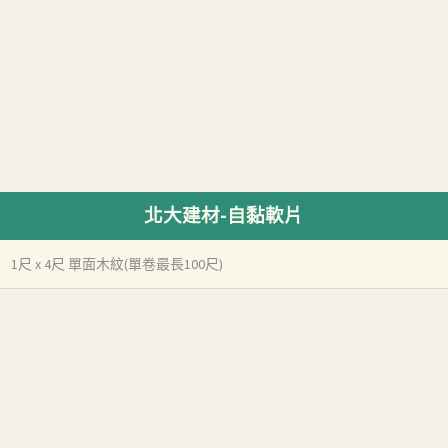
北大建材-自黏軟片
1尺 x 4尺 單面木紋(單卷最長100尺)