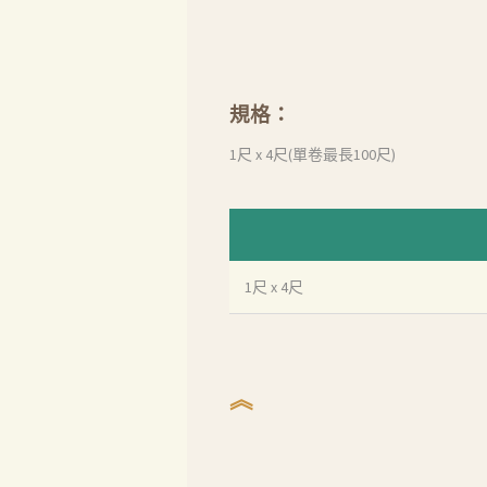
規格：
1尺 x 4尺(單卷最長100尺)
1尺 x 4尺
︽