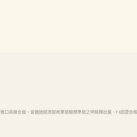
進口高級合版，皆通過經濟部商業檢驗標準局之甲醛釋出量、F3認證合