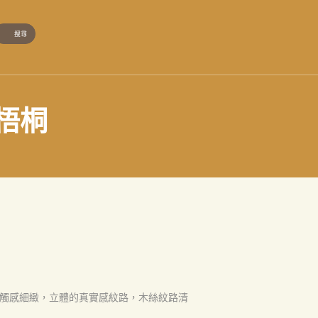
然梧桐
觸感細緻，立體的真實感紋路，木絲紋路清