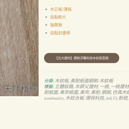
木芯板/薄板
自黏軟片
抽屜板
自黏封邊條
木紋板
美耐紙面鋼刷-木紋板
分類:
,
立體紋路
木師父建材
一統
一統建材
標籤:
,
,
,
耐紙面
美奈紙面
美奈
美耐
鋼刷
仿真木
,
,
,
,
,
woodmaster
木紋合板
環保科技
4x8
F3
新統
,
,
,
,
,