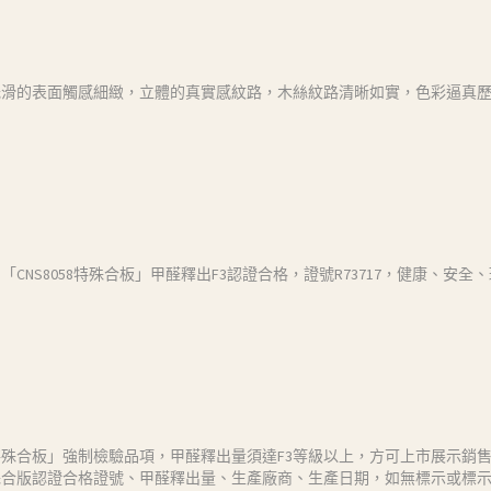
光滑的表面觸感細緻，立體的真實感紋路，木絲紋路清晰如實，色彩逼真
CNS8058特殊合板」甲醛釋出F3認證合格，證號R73717，健康、安
殊合板」強制檢驗品項，甲醛釋出量須達F3等級以上，方可上市展示銷
殊合版認證合格證號、甲醛釋出量、生產廠商、生產日期，如無標示或標