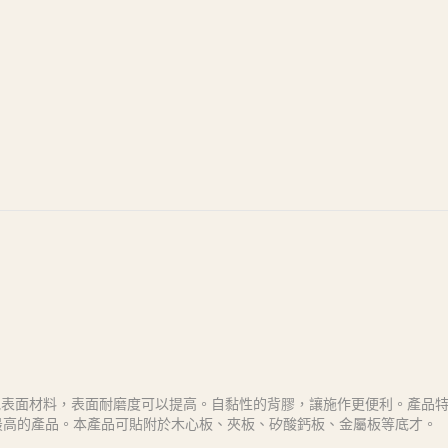
他表面材料，表面耐磨度可以提高。自黏性的背膠，讓施作更便利。產品
格最高的產品。本產品可貼附於木心板、夾板、矽酸鈣板、金屬板等底才。