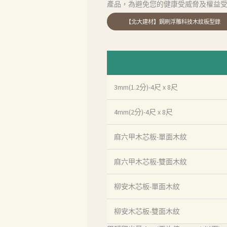
產品，為避免您的健康受威脅及權益
首頁
3mm(1.2分)-4尺 x 8尺
產品
4mm(2分)-4尺 x 8尺
關於我們
麻六甲木芯板-單面木紋
品質認証
麻六甲木芯板-雙面木紋
最新消息
柳安木芯板-單面木紋
下載中心
柳安木芯板-雙面木紋