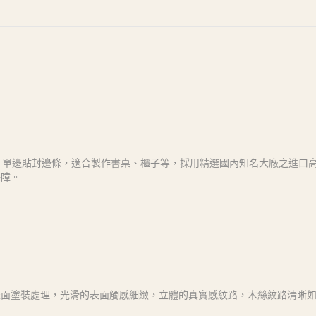
而成，單邊貼封邊條，適合製作書桌、櫃子等，採用精選國內知名大廠之進口
保障。
表面塗裝處理，光滑的表面觸感細緻，立體的真實感紋路，木絲紋路清晰