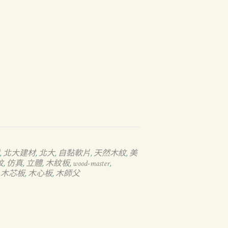
北大建材
北大
自黏軟片
天然木紋
美
,
,
,
,
,
紋
仿真
立體
木紋板
wood-master
,
,
,
,
,
木芯板
木心板
木師父
,
,
,