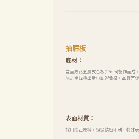
抽屜板
底材：
雙面紋路五層式合板(12mm)製作
局之甲醛釋出量F3認證合格，品質有
表面材質：
採用南亞原料，經過精密印刷、特殊