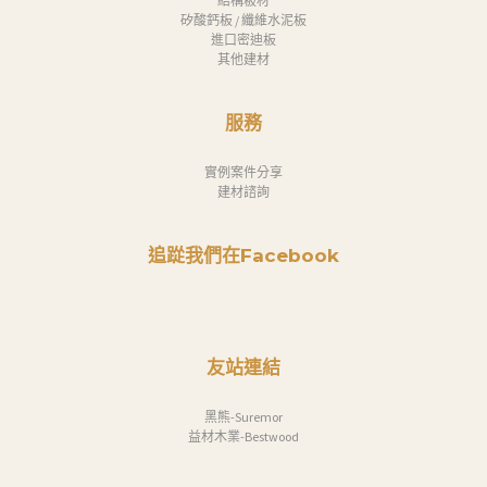
結構板材
矽酸鈣板 / 纖維水泥板
進口密迪板
其他建材
服務
實例案件分享
建材諮詢
追踨我們在Facebook
友站連結
黑熊-Suremor
益材木業-Bestwood