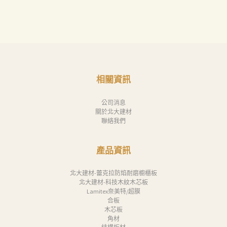
相關資訊
公司消息
關於北大建材
聯絡我們
產品資訊
北大建材-蕾克拉防焰耐磨櫥櫃板
北大建材-科技木紋木芯板
Lamitex奈美特/超膜
合板
木芯板
角材