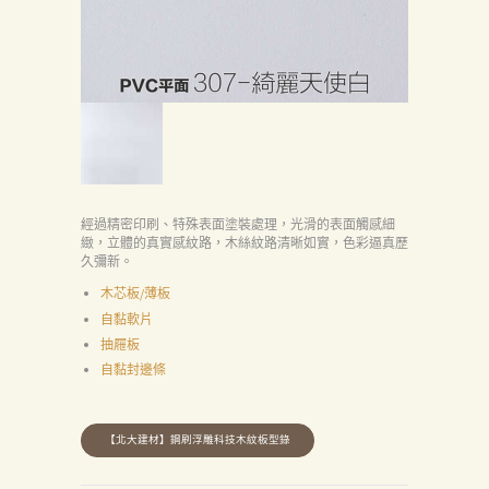
經過精密印刷、特殊表面塗裝處理，光滑的表面觸感細
緻，立體的真實感紋路，木絲紋路清晰如實，色彩逼真歷
久彌新。
木芯板/薄板
自黏軟片
抽屜板
自黏封邊條