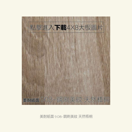
美耐紙面 908-鋼刷美紋 天然梧桐