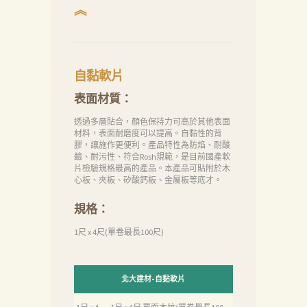
︽
自黏軟片
表面材質：
透過多層貼合，顏色保持力可高於其他表面
材料，表面耐磨度可以提高。自黏性的背
膠，讓施作更便利。產品特性為防焰、耐酸
鹼、耐污性、符合Rosh規範，是目前國產軟
片檢驗規格最高的產品。本產品可貼附於木
心板、夾板、矽酸鈣板、金屬板等底才。
規格：
1尺 x 4尺(單卷最長100尺)
北大建材-自黏軟片