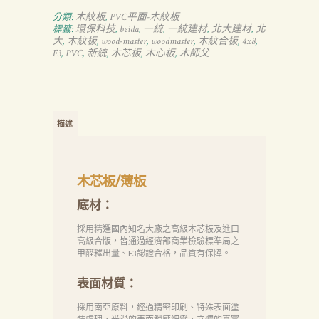
木紋板
PVC平面-木紋板
分類:
,
環保科技
beida
一統
一統建材
北大建材
北
標籤:
,
,
,
,
,
大
木紋板
wood-master
woodmaster
木紋合板
4x8
,
,
,
,
,
,
F3
PVC
新統
木芯板
木心板
木師父
,
,
,
,
,
描述
木芯板/薄板
底材：
採用精選國內知名大廠之高級木芯板及進口
高級合版，皆通過經濟部商業檢驗標準局之
甲醛釋出量、F3認證合格，品質有保障。
表面材質：
採用南亞原料，經過精密印刷、特殊表面塗