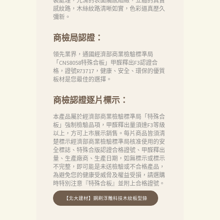
裝處理，光滑的表面觸感細緻，立體的真實
感紋路，木絲紋路清晰如實，色彩逼真歷久
彌新。
商檢局認證：
領先業界，通國經濟部商業檢驗標準局
「CNS8058特殊合板」甲醛釋出F3認證合
格，證號R73717，健康、安全、環保的優質
板材是您最佳的選擇。
商檢認證逐片標示：
本產品屬於經濟部商業檢驗標準局「特殊合
板」強制檢驗品項，甲醛釋出量須達F3等級
以上，方可上市展示銷售。每片商品皆須清
楚標示經濟部商業檢驗標準局核准使用的安
全標誌、特殊合版認證合格證號、甲醛釋出
量、生產廠商、生產日期，如無標示或標示
不完整，即可能是未送檢驗或不合格產品，
為避免您的健康受威脅及權益受損，請選購
時特別注意『特殊合板』並附上合格證號。