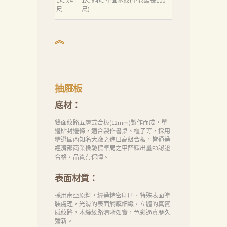
1尺 x 4
1尺 x 4尺 單面木紋(單卷最長100
尺
尺)
︽
抽屜板
底材：
首
雙面紋路五層式合板(12mm)製作而成，單
邊貼封邊條，適合製作書桌、櫃子等，採用
頁
精選國內知名大廠之進口高級合板，皆通過
經濟部商業檢驗標準局之甲醛釋出量F3認證
產
合格，品質有保障。
品
表面材質：
關
採用南亞原料，經過精密印刷、特殊表面塗
於
裝處理，光滑的表面觸感細緻，立體的真實
感紋路，木絲紋路清晰如實，色彩逼真歷久
我
彌新。