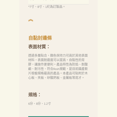
絡
*7寸、8寸、1尺為訂製品。
我
們
︽
Search
自黏封邊條
表面材質：
透過多層貼合，顏色保持力可高於其他表面
材料，表面耐磨度可以提高。自黏性的背
膠，讓施作更便利。產品特性為防焰、耐酸
鹼、耐污性、符合Rosh規範，是目前國產軟
片檢驗規格最高的產品。本產品可貼附於木
心板、夾板、矽酸鈣板、金屬板等底才。
規格：
6分、8分、1.2寸