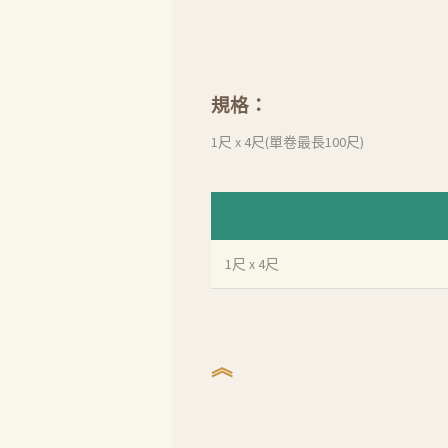
規格：
1尺 x 4尺(單卷最長100尺)
1尺 x 4尺
︽