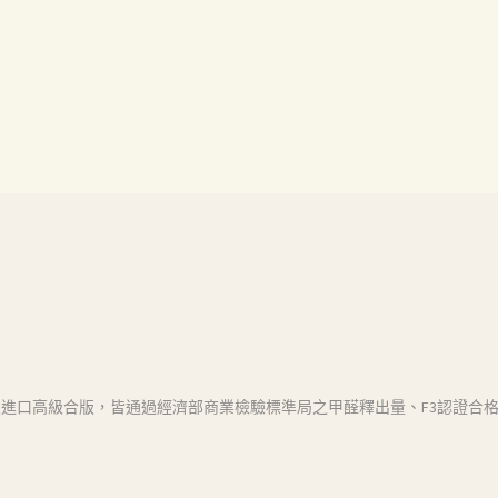
進口高級合版，皆通過經濟部商業檢驗標準局之甲醛釋出量、F3認證合