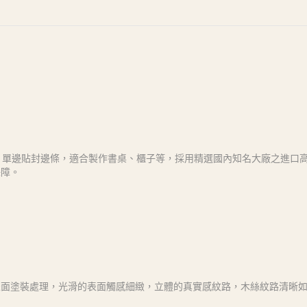
而成，單邊貼封邊條，適合製作書桌、櫃子等，採用精選國內知名大廠之進口
保障。
表面塗裝處理，光滑的表面觸感細緻，立體的真實感紋路，木絲紋路清晰