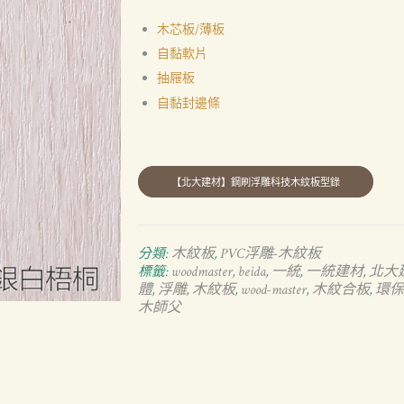
木芯板/薄板
自黏軟片
抽屜板
自黏封邊條
木紋板
PVC浮雕-木紋板
分類:
,
woodmaster
beida
一統
一統建材
北大
標籤:
,
,
,
,
體
浮雕
木紋板
wood-master
木紋合板
環保
,
,
,
,
,
木師父