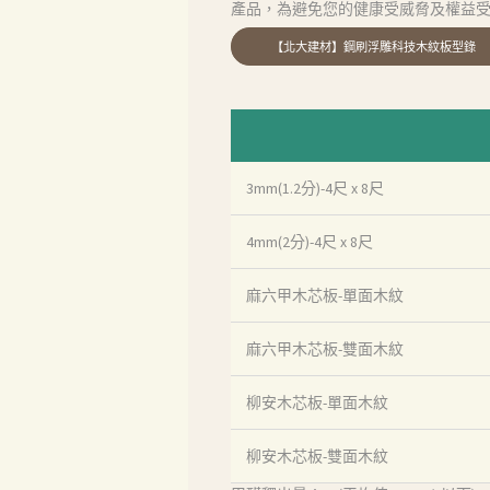
產品，為避免您的健康受威脅及權益
首頁
3mm(1.2分)-4尺 x 8尺
產品
4mm(2分)-4尺 x 8尺
關於我們
麻六甲木芯板-單面木紋
品質認証
麻六甲木芯板-雙面木紋
最新消息
柳安木芯板-單面木紋
下載中心
柳安木芯板-雙面木紋