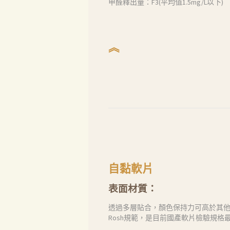
甲醛釋出量：F3(平均值1.5mg/L以下)
聯絡我們
Search
︽
自黏軟片
表面材質：
透過多層貼合，顏色保持力可高於其
Rosh規範，是目前國產軟片檢驗規