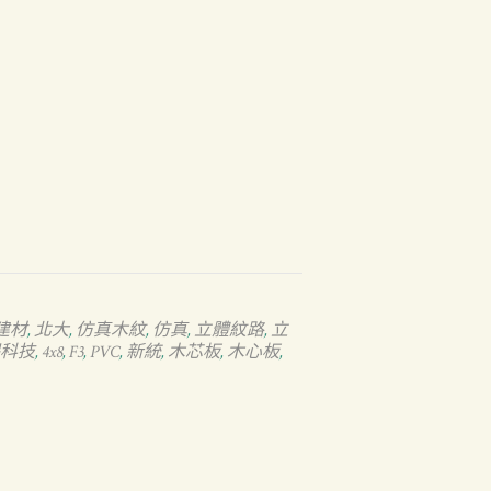
建材
北大
仿真木紋
仿真
立體紋路
立
,
,
,
,
,
科技
4x8
F3
PVC
新統
木芯板
木心板
,
,
,
,
,
,
,