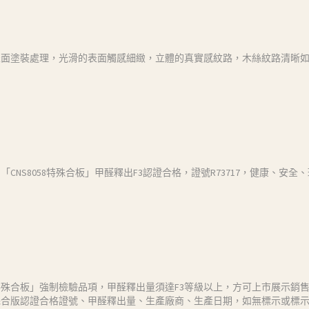
表面塗裝處理，光滑的表面觸感細緻，立體的真實感紋路，木絲紋路清晰
CNS8058特殊合板」甲醛釋出F3認證合格，證號R73717，健康、安
殊合板」強制檢驗品項，甲醛釋出量須達F3等級以上，方可上市展示銷
殊合版認證合格證號、甲醛釋出量、生產廠商、生產日期，如無標示或標