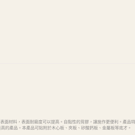
他表面材料，表面耐磨度可以提高。自黏性的背膠，讓施作更便利。產品
格最高的產品。本產品可貼附於木心板、夾板、矽酸鈣板、金屬板等底才。