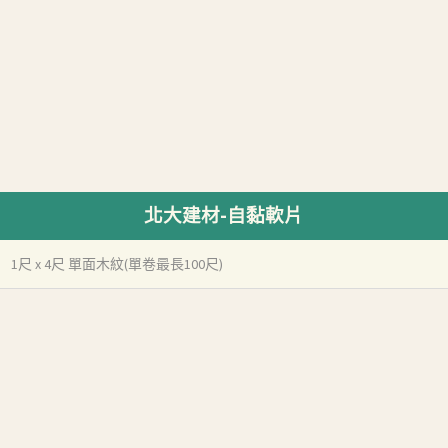
北大建材-自黏軟片
1尺 x 4尺 單面木紋(單卷最長100尺)