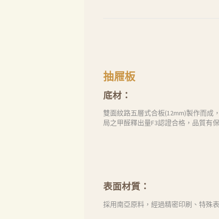
抽屜板
底材：
雙面紋路五層式合板(12mm)製作
局之甲醛釋出量F3認證合格，品質有
表面材質：
採用南亞原料，經過精密印刷、特殊