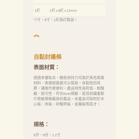
絡
1尺
1尺 x 8尺 x 12mm
我
*7寸、8寸、1尺為訂製品。
們
︽
Search
自黏封邊條
表面材質：
透過多層貼合，顏色保持力可高於其他表面
材料，表面耐磨度可以提高。自黏性的背
膠，讓施作更便利。產品特性為防焰、耐酸
鹼、耐污性、符合Rosh規範，是目前國產軟
片檢驗規格最高的產品。本產品可貼附於木
心板、夾板、矽酸鈣板、金屬板等底才。
規格：
6分、8分、1.2寸