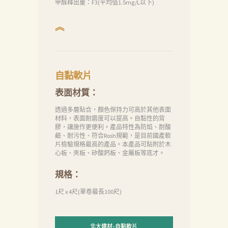
甲醛釋出量：F3(平均值1.5mg/L以下)
︽
自黏軟片
表面材質：
透過多層貼合，顏色保持力可高於其他表面
材料，表面耐磨度可以提高。自黏性的背
膠，讓施作更便利。產品特性為防焰、耐酸
鹼、耐污性、符合Rosh規範，是目前國產軟
片檢驗規格最高的產品。本產品可貼附於木
心板、夾板、矽酸鈣板、金屬板等底才。
規格：
1尺 x 4尺(單卷最長100尺)
北大建材-自黏軟片