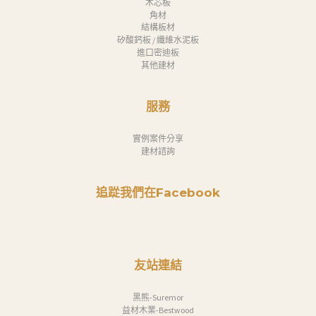
木芯板
角材
結構板材
矽酸鈣板 / 纖維水泥板
進口密迪板
其他建材
服務
實例案件分享
建材諮詢
追踨我們在Facebook
友站連結
黑熊-Suremor
益材木業-Bestwood