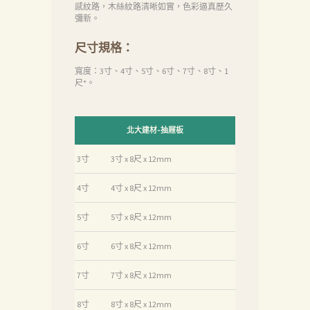
感紋路，木絲紋路清晰如實，色彩逼真歷久
們
彌新。
品
尺寸規格：
質
寬度：3寸、4寸、5寸、6寸、7寸、8寸、1
認
尺*。
証
最
北大建材-抽屜板
新
3寸
3寸 x 8尺 x 12mm
消
4寸
4寸 x 8尺 x 12mm
息
下
5寸
5寸 x 8尺 x 12mm
載
6寸
6寸 x 8尺 x 12mm
中
7寸
7寸 x 8尺 x 12mm
心
聯
8寸
8寸 x 8尺 x 12mm