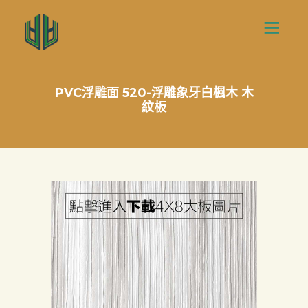
PVC浮雕面 520-浮雕象牙白楓木 木
紋板