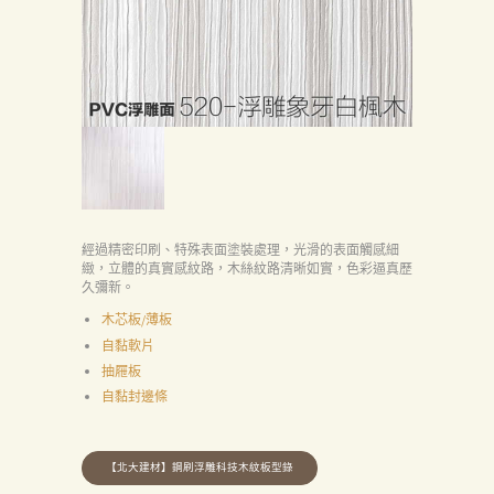
經過精密印刷、特殊表面塗裝處理，光滑的表面觸感細
緻，立體的真實感紋路，木絲紋路清晰如實，色彩逼真歷
久彌新。
木芯板/薄板
自黏軟片
抽屜板
自黏封邊條