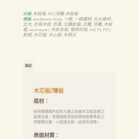
木紋板
PVC浮雕-木紋板
分類:
,
woodmaster
beida
一統
一統建材
北大建材
標籤:
,
,
,
,
,
北大
仿真木紋
仿真
立體紋路
立體
浮雕
木紋
,
,
,
,
,
,
板
wood-master
木紋合板
環保科技
4x8
F3
PVC
,
,
,
,
,
,
,
新統
木芯板
木心板
木師父
,
,
,
描述
木芯板/薄板
底材：
採用精選國內知名大廠之高級木芯板及進口
高級合版，皆通過經濟部商業檢驗標準局之
甲醛釋出量、F3認證合格，品質有保障。
表面材質：