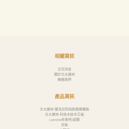
相關資訊
公司消息
關於北大建材
聯絡我們
產品資訊
北大建材-蕾克拉防焰耐磨櫥櫃板
北大建材-科技木紋木芯板
Lamitex奈美特/超膜
合板