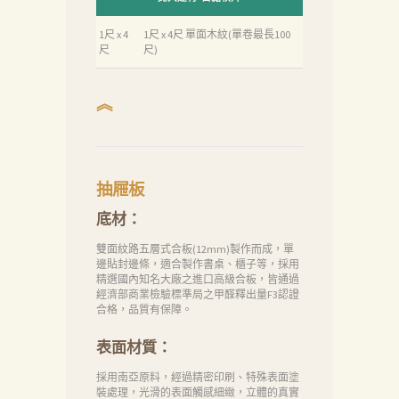
1尺 x 4
1尺 x 4尺 單面木紋(單卷最長100
尺
尺)
︽
抽屜板
底材：
首
頁
雙面紋路五層式合板(12mm)製作而成，單
邊貼封邊條，適合製作書桌、櫃子等，採用
精選國內知名大廠之進口高級合板，皆通過
產
經濟部商業檢驗標準局之甲醛釋出量F3認證
品
合格，品質有保障。
關
表面材質：
於
採用南亞原料，經過精密印刷、特殊表面塗
我
裝處理，光滑的表面觸感細緻，立體的真實