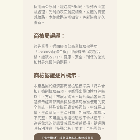
採用南亞原料，經過精密印刷、特殊表面塗
裝處理，光滑的表面觸感細緻，立體的真實
感紋路，木絲紋路清晰如實，色彩逼真歷久
彌新。
商檢局認證：
領先業界，通國經濟部商業檢驗標準局
「CNS8058特殊合板」甲醛釋出F3認證合
格，證號R73717，健康、安全、環保的優質
板材是您最佳的選擇。
商檢認證逐片標示：
本產品屬於經濟部商業檢驗標準局「特殊合
板」強制檢驗品項，甲醛釋出量須達F3等級
以上，方可上市展示銷售。每片商品皆須清
楚標示經濟部商業檢驗標準局核准使用的安
全標誌、特殊合版認證合格證號、甲醛釋出
量、生產廠商、生產日期，如無標示或標示
不完整，即可能是未送檢驗或不合格產品，
為避免您的健康受威脅及權益受損，請選購
時特別注意『特殊合板』並附上合格證號。