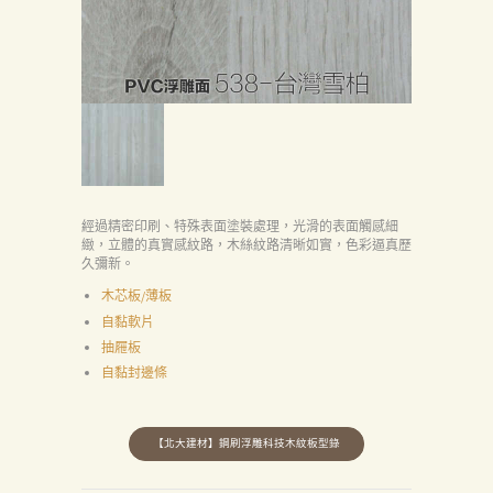
經過精密印刷、特殊表面塗裝處理，光滑的表面觸感細
緻，立體的真實感紋路，木絲紋路清晰如實，色彩逼真歷
久彌新。
木芯板/薄板
自黏軟片
抽屜板
自黏封邊條