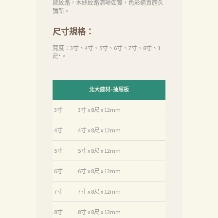
感紋路，木絲紋路清晰如實，色彩逼真歷久
們
彌新。
品
尺寸規格：
質
寬度：3寸、4寸、5寸、6寸、7寸、8寸、1
尺*。
認
証
最
北大建材-抽屜板
新
3寸
3寸 x 8尺 x 12mm
消
4寸
4寸 x 8尺 x 12mm
息
下
5寸
5寸 x 8尺 x 12mm
載
6寸
6寸 x 8尺 x 12mm
中
7寸
7寸 x 8尺 x 12mm
心
聯
8寸
8寸 x 8尺 x 12mm