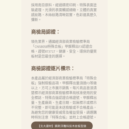
採用南亞原料，經過精密印刷、特殊表面塗
裝處理，光滑的表面觸感細緻，立體的真實
感紋路，木絲紋路清晰如實，色彩逼真歷久
彌新。
商檢局認證：
領先業界，通國經濟部商業檢驗標準局
「CNS8058特殊合板」甲醛釋出F3認證合
格，證號R73717，健康、安全、環保的優質
板材是您最佳的選擇。
商檢認證逐片標示：
本產品屬於經濟部商業檢驗標準局「特殊合
板」強制檢驗品項，甲醛釋出量須達F3等級
以上，方可上市展示銷售。每片商品皆須清
楚標示經濟部商業檢驗標準局核准使用的安
全標誌、特殊合版認證合格證號、甲醛釋出
量、生產廠商、生產日期，如無標示或標示
不完整，即可能是未送檢驗或不合格產品，
為避免您的健康受威脅及權益受損，請選購
時特別注意『特殊合板』並附上合格證號。