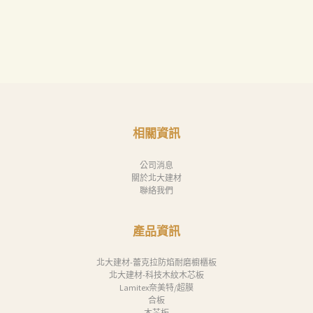
相關資訊
公司消息
關於北大建材
聯絡我們
產品資訊
北大建材-蕾克拉防焰耐磨櫥櫃板
北大建材-科技木紋木芯板
Lamitex奈美特/超膜
合板
木芯板