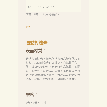
絡
1尺
1尺 x 8尺 x 12mm
我
*7寸、8寸、1尺為訂製品。
們
︽
Search
自黏封邊條
表面材質：
透過多層貼合，顏色保持力可高於其他表面
材料，表面耐磨度可以提高。自黏性的背
膠，讓施作更便利。產品特性為防焰、耐酸
鹼、耐污性、符合Rosh規範，是目前國產軟
片檢驗規格最高的產品。本產品可貼附於木
心板、夾板、矽酸鈣板、金屬板等底才。
規格：
6分、8分、1.2寸