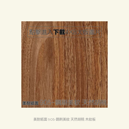
美耐紙面 905-鋼刷美紋 天然胡桃 木紋板