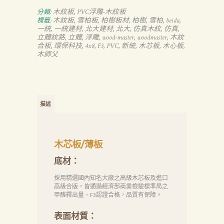
木紋板
PVC浮雕-木紋板
分類:
,
木紋板
雪柏板
柏樹板材
柏樹
雪柏
beida
標籤:
,
,
,
,
,
,
一統
一統建材
北大建材
北大
仿真木紋
仿真
,
,
,
,
,
,
立體紋路
立體
浮雕
wood-master
woodmaster
木紋
,
,
,
,
,
合板
環保科技
4x8
F3
PVC
新統
木芯板
木心板
,
,
,
,
,
,
,
,
木師父
描述
木芯板/薄板
底材：
採用精選國內知名大廠之高級木芯板及進口
高級合版，皆通過經濟部商業檢驗標準局之
甲醛釋出量、F3認證合格，品質有保障。
表面材質：