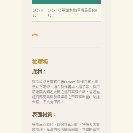
1尺 x 4
1尺 x 4尺 單面木紋(單卷最長100
尺
尺)
︽
抽屜板
底材：
首
雙面紋路五層式合板(12mm)製作而成，單
頁
邊貼封邊條，適合製作書桌、櫃子等，採用
精選國內知名大廠之進口高級合板，皆通過
產
經濟部商業檢驗標準局之甲醛釋出量F3認證
品
合格，品質有保障。
關
表面材質：
於
採用南亞原料，經過精密印刷、特殊表面塗
裝處理，光滑的表面觸感細緻，立體的真實
我