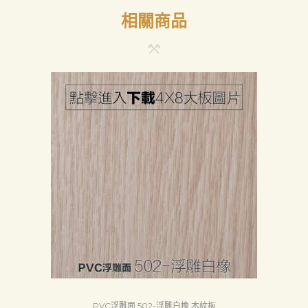
相關商品
PVC浮雕面 502-浮雕白橡 木紋板