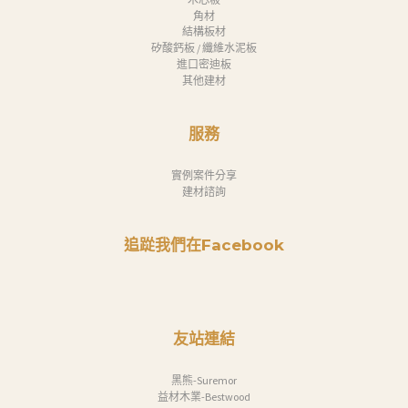
角材
結構板材
矽酸鈣板 / 纖維水泥板
進口密迪板
其他建材
服務
實例案件分享
建材諮詢
追踨我們在Facebook
友站連結
黑熊-Suremor
益材木業-Bestwood