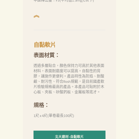
甲醛釋出量：F3(平均值1.5mg/L以下)
︽
自黏軟片
表面材質：
透過多層貼合，顏色保持力可高於其他表面
材料，表面耐磨度可以提高。自黏性的背
膠，讓施作更便利。產品特性為防焰、耐酸
鹼、耐污性、符合Rosh規範，是目前國產軟
片檢驗規格最高的產品。本產品可貼附於木
心板、夾板、矽酸鈣板、金屬板等底才。
規格：
1尺 x 4尺(單卷最長100尺)
北大建材-自黏軟片