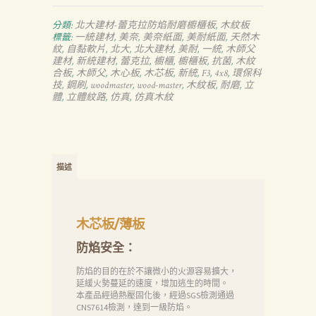
北大建材-蕾克拉防焰耐磨櫥櫃板
木紋板
分類:
,
一統建材
美奈
美奈紙面
美耐紙面
天然木
標籤:
,
,
,
,
紋
自黏軟片
北大
北大建材
美耐
一統
木師父
,
,
,
,
,
,
建材
新統建材
蕾克拉
櫥櫃
櫥櫃板
抗菌
木紋
,
,
,
,
,
,
合板
木師父
木心板
木芯板
新統
F3
4x8
環保科
,
,
,
,
,
,
,
技
鋼刷
woodmaster
wood-master
木紋板
耐磨
立
,
,
,
,
,
,
體
立體紋路
仿真
仿真木紋
,
,
,
描述
木芯板/薄板
防焰安全：
防焰的目的在於不讓微小的火源容易擴大，
延緩火勢蔓延的速度，增加逃生的時間。
本產品經過熱壓固化後，經過SGS檢測通過
CNS7614檢測，達到一級防焰。