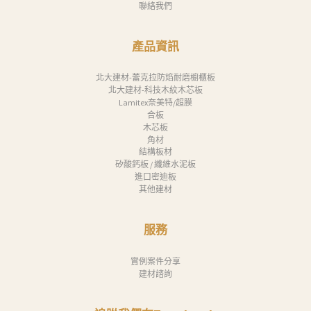
聯絡我們
產品資訊
北大建材-蕾克拉防焰耐磨櫥櫃板
北大建材-科技木紋木芯板
Lamitex奈美特/超膜
合板
木芯板
角材
結構板材
矽酸鈣板 / 纖維水泥板
進口密迪板
其他建材
服務
實例案件分享
建材諮詢