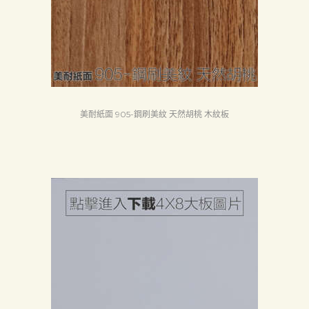
美耐紙面 905-鋼刷美紋 天然胡桃 木紋板