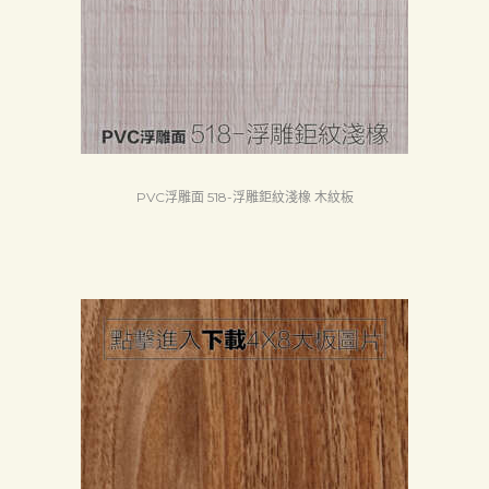
PVC浮雕面 518-浮雕鉅紋淺橡 木紋板