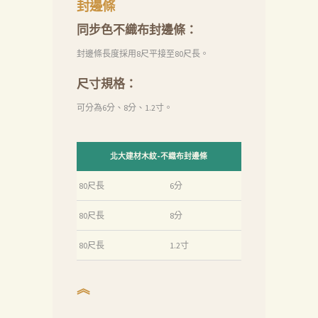
品
封邊條
關
同步色不織布封邊條：
於
封邊條長度採用8尺平接至80尺長。
我
尺寸規格：
們
可分為6分、8分、1.2寸。
品
質
認
北大建材木紋-不織布封邊條
証
80尺長
6分
最
80尺長
8分
新
80尺長
1.2寸
消
息
︽
下