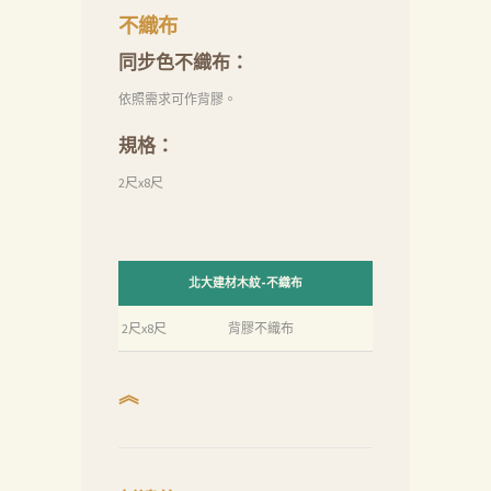
不織布
同步色不織布：
依照需求可作背膠。
規格：
2尺x8尺
北大建材木紋-不織布
2尺x8尺
背膠不織布
首
︽
頁
產