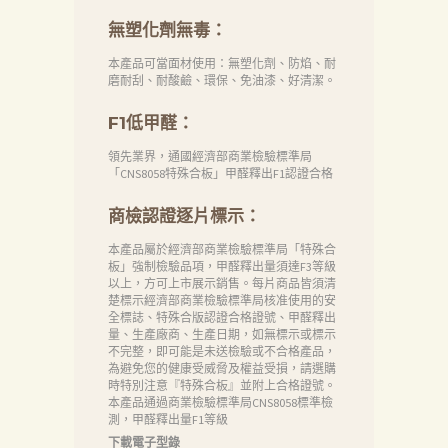
無塑化劑無毒：
本產品可當面材使用：無塑化劑、防焰、耐
磨耐刮、耐酸鹼、環保、免油漆、好清潔。
F1低甲醛：
領先業界，通國經濟部商業檢驗標準局
「CNS8058特殊合板」甲醛釋出F1認證合格
商檢認證逐片標示：
本產品屬於經濟部商業檢驗標準局「特殊合
板」強制檢驗品項，甲醛釋出量須達F3等級
以上，方可上市展示銷售。每片商品皆須清
楚標示經濟部商業檢驗標準局核准使用的安
全標誌、特殊合版認證合格證號、甲醛釋出
量、生產廠商、生產日期，如無標示或標示
不完整，即可能是未送檢驗或不合格產品，
為避免您的健康受威脅及權益受損，請選購
時特別注意『特殊合板』並附上合格證號。
本產品通過商業檢驗標準局CNS8058標準檢
測，甲醛釋出量F1等級
下載電子型錄