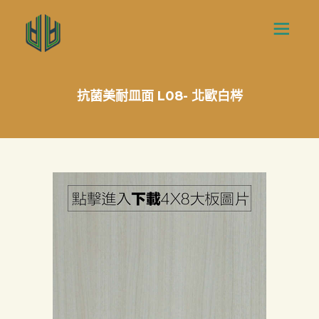
抗菌美耐皿面 L08- 北歐白梣