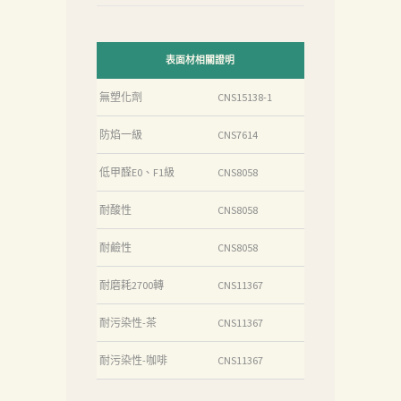
載
中
心
表面材相關證明
聯
無塑化劑
CNS15138-1
絡
防焰一級
CNS7614
我
們
低甲醛E0、F1級
CNS8058
Search
耐酸性
CNS8058
耐鹼性
CNS8058
耐磨耗2700轉
CNS11367
耐污染性-茶
CNS11367
耐污染性-咖啡
CNS11367