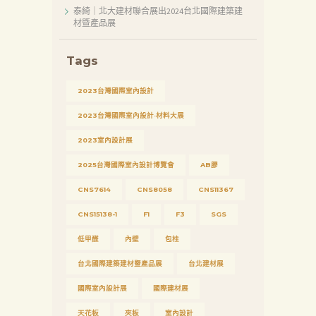
泰綺｜北大建材聯合展出2024台北國際建築建
新
材暨產品展
消
息
Tags
下
2023台灣國際室內設計
載
2023台灣國際室內設計·材料大展
中
2023室內設計展
心
2025台灣國際室內設計博覽會
AB膠
聯
絡
CNS7614
CNS8058
CNS11367
我
CNS15138-1
F1
F3
SGS
們
低甲醛
內壁
包柱
Search
台北國際建築建材暨產品展
台北建材展
國際室內設計展
國際建材展
天花板
夾板
室內設計