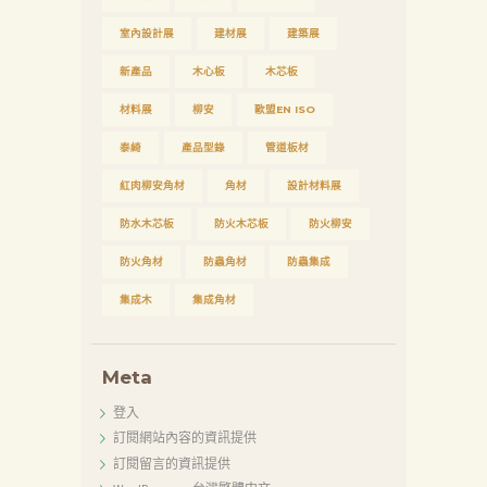
室內設計展
建材展
建築展
新產品
木心板
木芯板
材料展
柳安
歐盟EN ISO
泰綺
產品型錄
管道板材
紅肉柳安角材
角材
設計材料展
防水木芯板
防火木芯板
防火柳安
防火角材
防蟲角材
防蟲集成
集成木
集成角材
Meta
登入
訂閱網站內容的資訊提供
訂閱留言的資訊提供