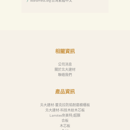
WordPress.org 台灣繁體中文
相關資訊
公司消息
關於北大建材
聯絡我們
產品資訊
北大建材-蕾克拉防焰耐磨櫥櫃板
北大建材-科技木紋木芯板
Lamitex奈美特/超膜
合板
木芯板