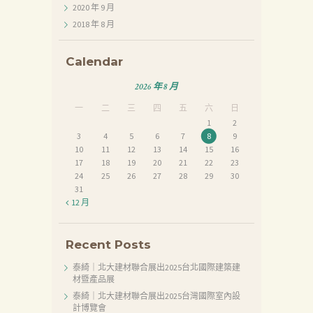
2020 年 9
月
2018 年 8
月
首
頁
Calendar
產
2026 年 8 月
品
一
二
三
四
五
六
日
1
2
關
3
4
5
6
7
8
9
於
10
11
12
13
14
15
16
17
18
19
20
21
22
23
我
24
25
26
27
28
29
30
31
們
« 12 月
品
質
Recent Posts
認
泰綺｜北大建材聯合展出2025台北國際建築建
証
材暨產品展
泰綺｜北大建材聯合展出2025台灣國際室內設
最
計博覽會