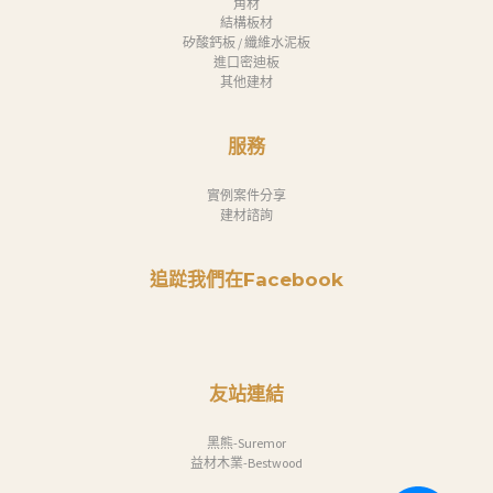
角材
結構板材
矽酸鈣板 / 纖維水泥板
進口密迪板
其他建材
服務
實例案件分享
建材諮詢
追踨我們在Facebook
友站連結
黑熊-Suremor
益材木業-Bestwood