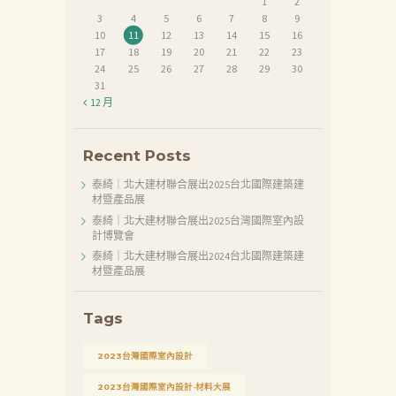
頁
1
2
3
4
5
6
7
8
9
產
10
11
12
13
14
15
16
17
18
19
20
21
22
23
品
24
25
26
27
28
29
30
31
關
« 12 月
於
我
Recent Posts
們
泰綺｜北大建材聯合展出2025台北國際建築建
品
材暨產品展
泰綺｜北大建材聯合展出2025台灣國際室內設
質
計博覽會
認
泰綺｜北大建材聯合展出2024台北國際建築建
材暨產品展
証
最
Tags
新
2023台灣國際室內設計
消
2023台灣國際室內設計·材料大展
息