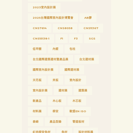
2023室內設計展
下
載
2025台灣國際室內設計博覽會
AB膠
中
CNS7614
CNS8058
CNS11367
心
CNS15138-1
F1
F3
SGS
聯
低甲醛
內壁
包柱
絡
台北國際建築建材暨產品展
台北建材展
我
國際室內設計展
國際建材展
們
天花板
夾板
室內設計
Search
室內設計展
建材展
建築展
新產品
木心板
木芯板
材料展
柳安
歐盟EN ISO
泰綺
產品型錄
管道板材
紅肉柳安角材
角材
設計材料展