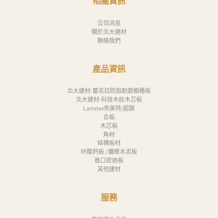
相關資訊
公司消息
關於北大建材
聯絡我們
產品資訊
北大建材-蕾克拉防焰耐磨櫥櫃板
北大建材-科技木紋木芯板
Lamitex奈美特/超膜
合板
木芯板
角材
結構板材
矽酸鈣板 / 纖維水泥板
進口密迪板
其他建材
服務