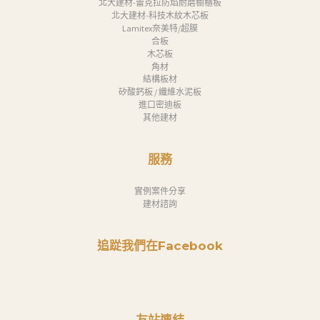
北大建材-蕾克拉防焰耐磨櫥櫃板
北大建材-科技木紋木芯板
Lamitex奈美特/超膜
合板
木芯板
角材
結構板材
矽酸鈣板 / 纖維水泥板
進口密迪板
其他建材
服務
實例案件分享
建材諮詢
追踨我們在Facebook
友站連結