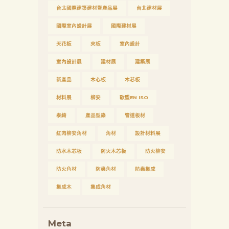
台北國際建築建材暨產品展
台北建材展
國際室內設計展
國際建材展
天花板
夾板
室內設計
室內設計展
建材展
建築展
新產品
木心板
木芯板
材料展
柳安
歐盟EN ISO
泰綺
產品型錄
管道板材
紅肉柳安角材
角材
設計材料展
防水木芯板
防火木芯板
防火柳安
防火角材
防蟲角材
防蟲集成
集成木
集成角材
Meta